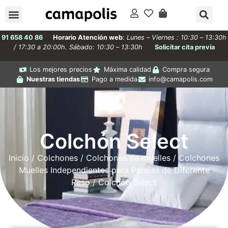
91 658 40 86
Horario Atención web
:
Lunes – Viernes : 10:30 – 13:30h
/ 17:30 a 20:00h. Sábado: 10:30 – 13:30h
Solicitar cita previa
Los mejores precios
Máxima calidad
Compra segura
Nuestras tiendas
Pago a medida
info@camapolis.com
Colchón Select
Inicio
/
Colchones
/
Colchones de muelles
/
Colchones
Muelles Independientes para Parejas de Diferente
Peso
/ Colchón Select