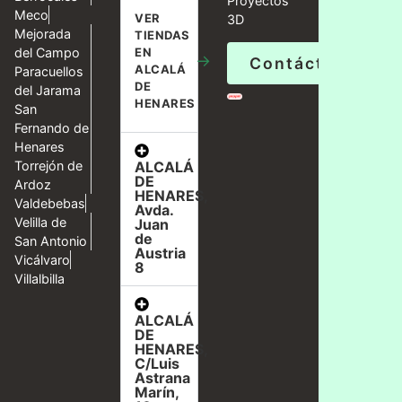
Proyectos
Meco
VER
3D
Mejorada
TIENDAS
del Campo
EN
→
Contáctanos
ALCALÁ
Paracuellos
DE
del Jarama
HENARES
San
Fernando de
Henares
ALCALÁ
Torrejón de
DE
Ardoz
HENARES,
Valdebebas
Avda.
Velilla de
Juan
de
San Antonio
Austria
Vicálvaro
8
Villalbilla
ALCALÁ
DE
HENARES,
C/Luis
Astrana
Marín,