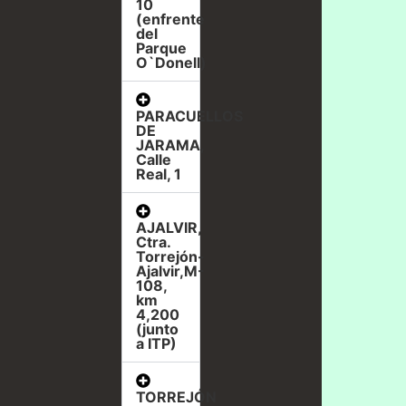
10
(enfrente
del
Parque
O`Donell)
PARACUELLOS
DE
JARAMA,
Calle
Real, 1
AJALVIR,
Ctra.
Torrejón-
Ajalvir,M-
108,
km
4,200
(junto
a ITP)
TORREJÓN