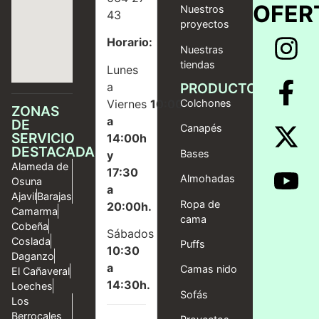
OFER
Nuestros
43
proyectos
Horario:
Nuestras
tiendas
Lunes
a
PRODUCTOS
Viernes
10:00
Colchones
ZONAS
a
DE
Canapés
SERVICIO
14:00h
DESTACADAS
Bases
y
Alameda de
17:30
Almohadas
Osuna
a
Ajavil
Barajas
Ropa de
20:00h.
Camarma
cama
Cobeña
Sábados
Coslada
Puffs
10:30
Daganzo
a
Camas nido
El Cañaveral
14:30h.
Loeches
Sofás
Los
Berrocales