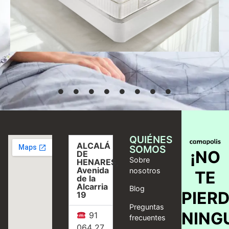
Desde
769,00
€
Seleccionar
opciones
QUIÉNES
ALCALÁ
SOMOS
¡NO
DE
Sobre
HENARES,
Avenida
nosotros
TE
de la
Alcarria
Blog
PIER
19
Preguntas
NING
91
frecuentes
064 27