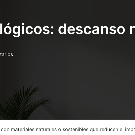
ógicos: descanso n
tarios
 con materiales naturales o sostenibles que reducen el im