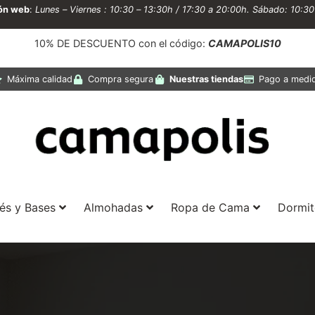
ión web
:
Lunes – Viernes : 10:30 – 13:30h / 17:30 a 20:00h. Sábado: 10:3
10% DE DESCUENTO con el código:
CAMAPOLIS10
Máxima calidad
Compra segura
Nuestras tiendas
Pago a medi
és y Bases
Almohadas
Ropa de Cama
Dormit