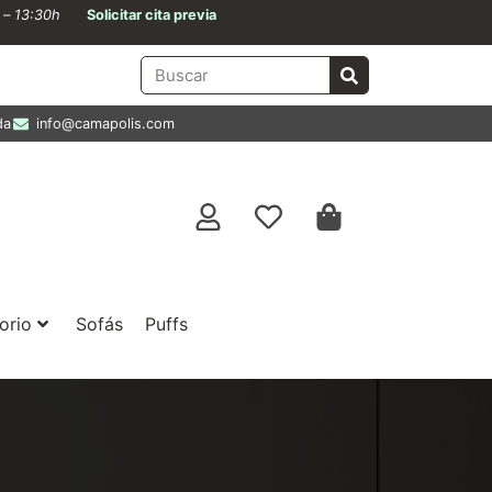
0 – 13:30h
Solicitar cita previa
da
info@camapolis.com
orio
Sofás
Puffs