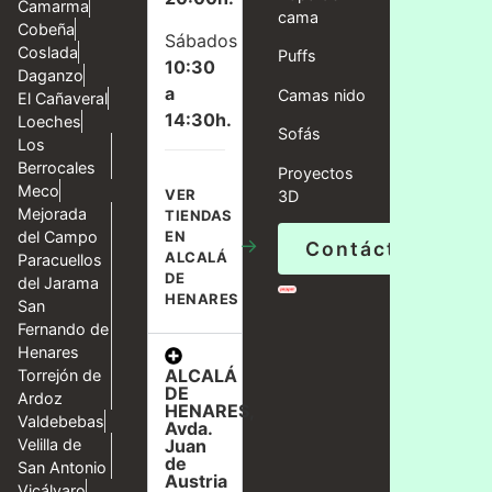
Camarma
cama
Cobeña
Sábados
Coslada
Puffs
10:30
Daganzo
a
Camas nido
El Cañaveral
14:30h.
Loeches
Sofás
Los
Berrocales
Proyectos
Meco
VER
3D
Mejorada
TIENDAS
del Campo
EN
→
Contáctanos
ALCALÁ
Paracuellos
DE
del Jarama
HENARES
San
Fernando de
Henares
ALCALÁ
Torrejón de
DE
Ardoz
HENARES,
Valdebebas
Avda.
Velilla de
Juan
de
San Antonio
Austria
Vicálvaro