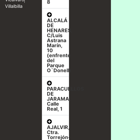
8
Villalbilla
ALCALÁ
DE
HENARES,
C/Luis
Astrana
Marín,
10
(enfrente
del
Parque
O`Donell)
PARACUELLOS
DE
JARAMA,
Calle
Real, 1
AJALVIR,
Ctra.
Torrejón-