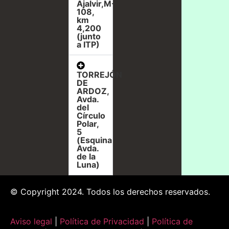
Ajalvir,M-
108,
km
4,200
(junto
a ITP)
TORREJÓN
DE
ARDOZ,
Avda.
del
Círculo
Polar,
5
(Esquina
Avda.
de la
Luna)
© Copyright 2024. Todos los derechos reservados.
Aviso legal
|
Política de Privacidad
|
Política de