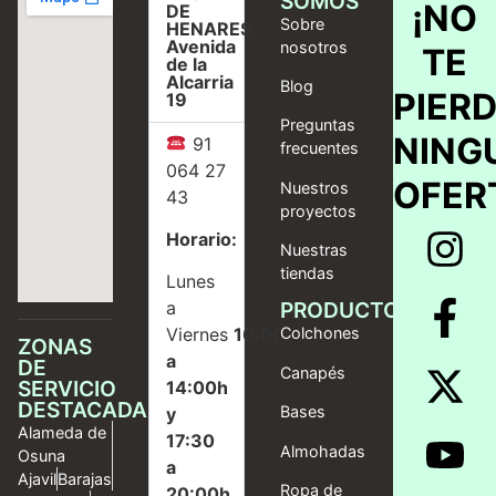
SOMOS
¡NO
DE
Sobre
HENARES,
Avenida
nosotros
TE
de la
Alcarria
Blog
PIER
19
Preguntas
NING
91
frecuentes
064 27
OFER
Nuestros
43
proyectos
Horario:
Nuestras
tiendas
Lunes
a
PRODUCTOS
Viernes
10:00
Colchones
ZONAS
a
DE
Canapés
SERVICIO
14:00h
DESTACADAS
Bases
y
Alameda de
17:30
Almohadas
Osuna
a
Ajavil
Barajas
Ropa de
20:00h.