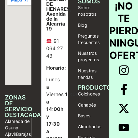
SOMOS
¡NO
DE
Sobre
HENARES,
Avenida
nosotros
TE
de la
Alcarria
Blog
PIER
19
Preguntas
NING
91
frecuentes
064 27
OFER
Nuestros
43
proyectos
Horario:
Nuestras
tiendas
Lunes
a
PRODUCTOS
Viernes
10:00
Colchones
ZONAS
a
DE
Canapés
SERVICIO
14:00h
DESTACADAS
Bases
y
Alameda de
17:30
Almohadas
Osuna
a
Ajavil
Barajas
Ropa de