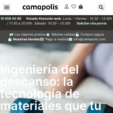
91 658 40 86
Horario Atención web
:
Lunes – Viernes : 10:30 – 13:30h
/ 17:30 a 20:00h. Sábado: 10:30 – 13:30h
Solicitar cita previa
Los mejores precios
Máxima calidad
Compra segura
Nuestras tiendas
Pago a medida
info@camapolis.com
Ingeniería del
descanso: la
tecnología de
materiales que tu