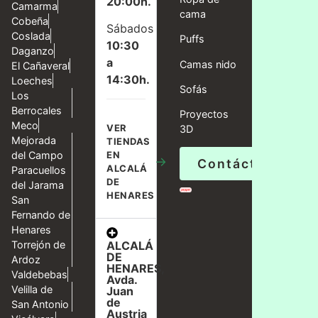
20:00h.
Camarma
cama
Cobeña
Sábados
Coslada
Puffs
10:30
Daganzo
a
Camas nido
El Cañaveral
14:30h.
Loeches
Sofás
Los
Berrocales
Proyectos
Meco
VER
3D
Mejorada
TIENDAS
del Campo
EN
→
Contáctanos
ALCALÁ
Paracuellos
DE
del Jarama
HENARES
San
Fernando de
Henares
ALCALÁ
Torrejón de
DE
Ardoz
HENARES,
Valdebebas
Avda.
Velilla de
Juan
de
San Antonio
Austria