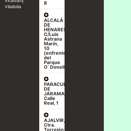
Vicálvaro
8
Villalbilla
ALCALÁ
DE
HENARES,
C/Luis
Astrana
Marín,
10
(enfrente
del
Parque
O`Donell)
PARACUELLOS
DE
JARAMA,
Calle
Real, 1
AJALVIR,
Ctra.
Torrejón-