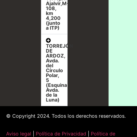
Ajalvir,M-
108,
km
4,200
(junto
a ITP)
TORREJÓN
DE
ARDOZ,
Avda.
del
Círculo
Polar,
5
(Esquina
Avda.
de la
Luna)
© Copyright 2024. Todos los derechos reservados.
Aviso legal
|
Política de Privacidad
|
Política de