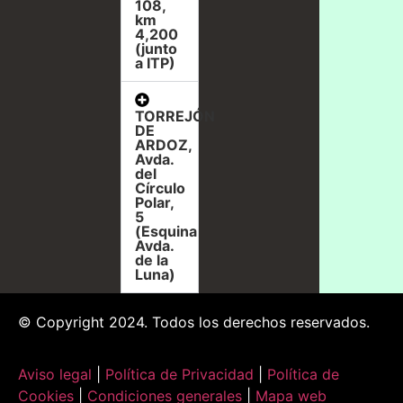
108,
km
4,200
(junto
a ITP)
TORREJÓN
DE
ARDOZ,
Avda.
del
Círculo
Polar,
5
(Esquina
Avda.
de la
Luna)
© Copyright 2024. Todos los derechos reservados.
Aviso legal
|
Política de Privacidad
|
Política de
Cookies
|
Condiciones generales
|
Mapa web