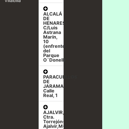
Villalbilla
ALCALÁ
DE
HENARES,
C/Luis
Astrana
Marín,
10
(enfrente
del
Parque
O`Donell)
PARACUELLOS
DE
JARAMA,
Calle
Real, 1
AJALVIR,
Ctra.
Torrejón-
Ajalvir,M-