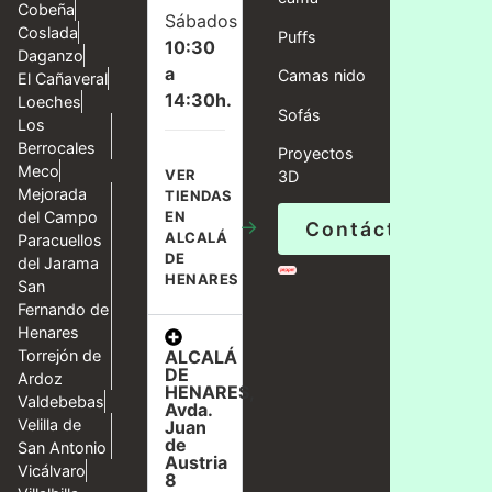
Cobeña
Sábados
Coslada
Puffs
10:30
Daganzo
a
Camas nido
El Cañaveral
14:30h.
Loeches
Sofás
Los
Berrocales
Proyectos
Meco
VER
3D
Mejorada
TIENDAS
del Campo
EN
→
Contáctanos
ALCALÁ
Paracuellos
DE
del Jarama
HENARES
San
Fernando de
Henares
ALCALÁ
Torrejón de
DE
Ardoz
HENARES,
Valdebebas
Avda.
Velilla de
Juan
de
San Antonio
Austria
Vicálvaro
8