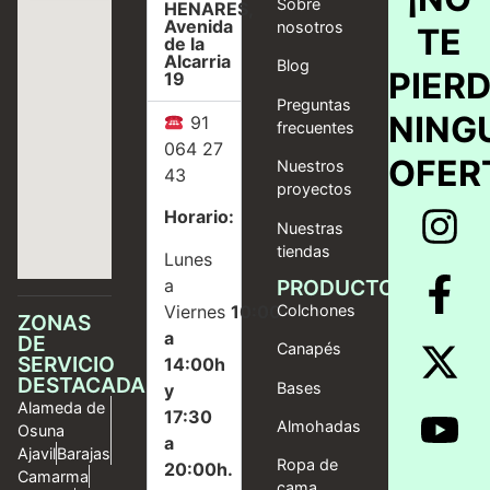
Sobre
HENARES,
Avenida
nosotros
TE
de la
Alcarria
Blog
PIER
19
Preguntas
NING
91
frecuentes
064 27
OFER
Nuestros
43
proyectos
Horario:
Nuestras
tiendas
Lunes
a
PRODUCTOS
Viernes
10:00
Colchones
ZONAS
a
DE
Canapés
SERVICIO
14:00h
DESTACADAS
Bases
y
Alameda de
17:30
Almohadas
Osuna
a
Ajavil
Barajas
Ropa de
20:00h.
Camarma
cama