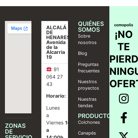
QUIÉNES
ALCALÁ
SOMOS
¡NO
DE
Sobre
HENARES,
Avenida
nosotros
TE
de la
Alcarria
Blog
PIER
19
Preguntas
NING
91
frecuentes
064 27
OFER
Nuestros
43
proyectos
Horario:
Nuestras
tiendas
Lunes
a
PRODUCTOS
Viernes
10:00
Colchones
ZONAS
a
DE
Canapés
SERVICIO
14:00h