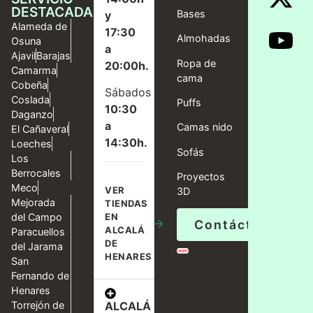
DESTACADAS
Bases
y
Alameda de
17:30
Almohadas
Osuna
a
Ajavil
Barajas
Ropa de
20:00h.
Camarma
cama
Cobeña
Sábados
Coslada
Puffs
10:30
Daganzo
a
Camas nido
El Cañaveral
14:30h.
Loeches
Sofás
Los
Berrocales
Proyectos
Meco
VER
3D
Mejorada
TIENDAS
del Campo
EN
→
Contáctanos
ALCALÁ
Paracuellos
DE
del Jarama
HENARES
San
Fernando de
Henares
ALCALÁ
Torrejón de