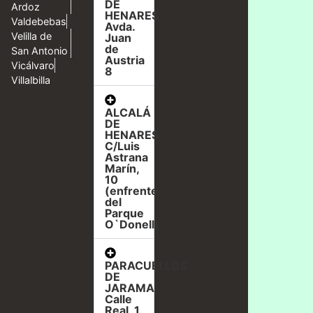
DE
Ardoz
HENARES,
Valdebebas
Avda.
Velilla de
Juan
de
San Antonio
Austria
Vicálvaro
8
Villalbilla
ALCALÁ
DE
HENARES,
C/Luis
Astrana
Marín,
10
(enfrente
del
Parque
O`Donell)
PARACUELLOS
DE
JARAMA,
Calle
Real, 1