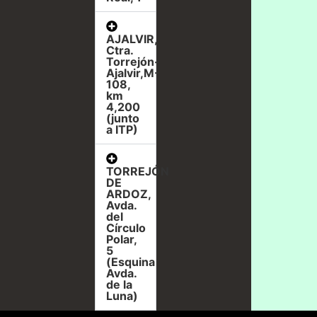
AJALVIR,
Ctra.
Torrejón-
Ajalvir,M-
108,
km
4,200
(junto
a ITP)
TORREJÓN
DE
ARDOZ,
Avda.
del
Círculo
Polar,
5
(Esquina
Avda.
de la
Luna)