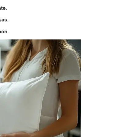
nte
.
sas
.
bón.