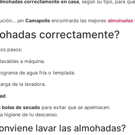
 almohadas correctamente en casa
, según su tipo, para qu
lución… ¡en
Camapolis
encontrarás las mejores
almohadas 
mohadas correctamente?
tos pasos:
 lavables a máquina.
rograma de agua fría o templada.
carga de la lavadora.
dad
.
on bolas de secado
para evitar que se apelmacen.
la higiene de tu descanso.
onviene lavar las almohadas?