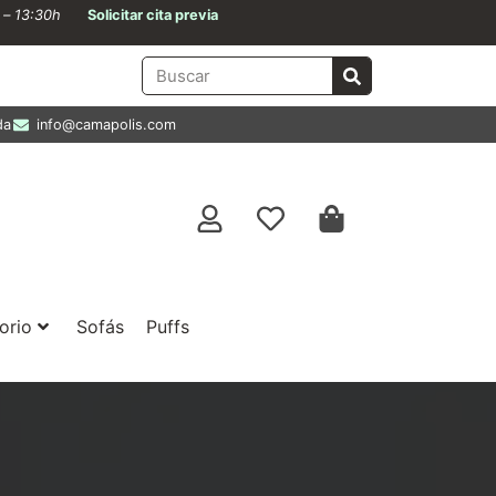
0 – 13:30h
Solicitar cita previa
da
info@camapolis.com
orio
Sofás
Puffs