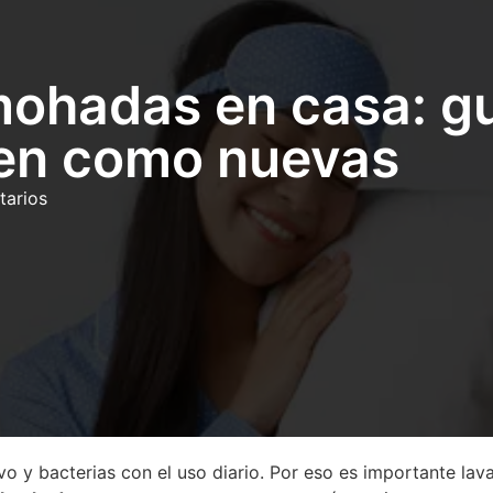
ohadas en casa: gu
en como nuevas
tarios
o y bacterias con el uso diario. Por eso es importante lava