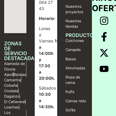
064 27
OFER
Nuestros
43
proyectos
Horario:
Nuestras
tiendas
Lunes
a
PRODUCTOS
Viernes
10:00
Colchones
ZONAS
a
DE
Canapés
SERVICIO
14:00h
DESTACADAS
Bases
y
Alameda de
17:30
Almohadas
Osuna
a
Ajavil
Barajas
Ropa de
20:00h.
Camarma
cama
Cobeña
Sábados
Coslada
Puffs
10:30
Daganzo
a
Camas nido
El Cañaveral
14:30h.
Loeches
Sofás
Los