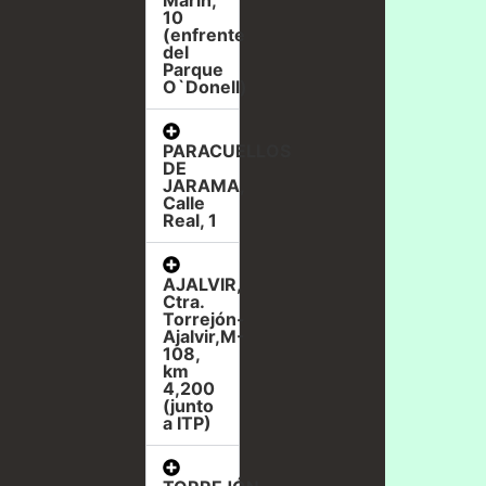
Marín,
10
(enfrente
del
Parque
O`Donell)
PARACUELLOS
DE
JARAMA,
Calle
Real, 1
AJALVIR,
Ctra.
Torrejón-
Ajalvir,M-
108,
km
4,200
(junto
a ITP)