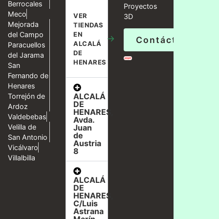
Berrocales
Proyectos
Meco
VER
3D
Mejorada
TIENDAS
del Campo
EN
→
Contáctanos
ALCALÁ
Paracuellos
DE
del Jarama
HENARES
San
Fernando de
Henares
ALCALÁ
Torrejón de
DE
Ardoz
HENARES,
Valdebebas
Avda.
Velilla de
Juan
de
San Antonio
Austria
Vicálvaro
8
Villalbilla
ALCALÁ
DE
HENARES,
C/Luis
Astrana