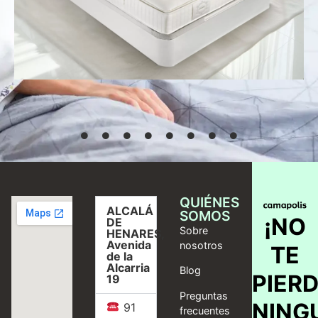
Desde
769,00
€
Seleccionar
opciones
QUIÉNES
ALCALÁ
SOMOS
¡NO
DE
Sobre
HENARES,
Avenida
nosotros
TE
de la
Alcarria
Blog
PIER
19
Preguntas
NING
91
frecuentes