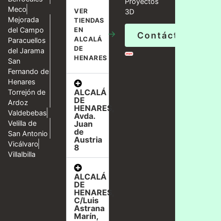
Proyectos
Meco
VER
3D
Mejorada
TIENDAS
del Campo
EN
→
Contáctanos
ALCALÁ
Paracuellos
DE
del Jarama
HENARES
San
Fernando de
Henares
ALCALÁ
Torrejón de
DE
Ardoz
HENARES,
Valdebebas
Avda.
Velilla de
Juan
de
San Antonio
Austria
Vicálvaro
8
Villalbilla
ALCALÁ
DE
HENARES,
C/Luis
Astrana
Marín,