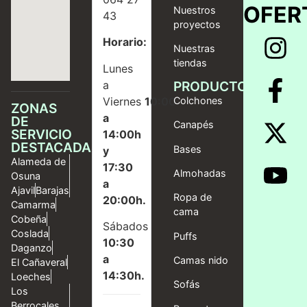
OFER
Nuestros
43
proyectos
Horario:
Nuestras
tiendas
Lunes
a
PRODUCTOS
Viernes
10:00
Colchones
ZONAS
a
DE
Canapés
SERVICIO
14:00h
DESTACADAS
Bases
y
Alameda de
17:30
Almohadas
Osuna
a
Ajavil
Barajas
Ropa de
20:00h.
Camarma
cama
Cobeña
Sábados
Coslada
Puffs
10:30
Daganzo
a
Camas nido
El Cañaveral
14:30h.
Loeches
Sofás
Los
Berrocales