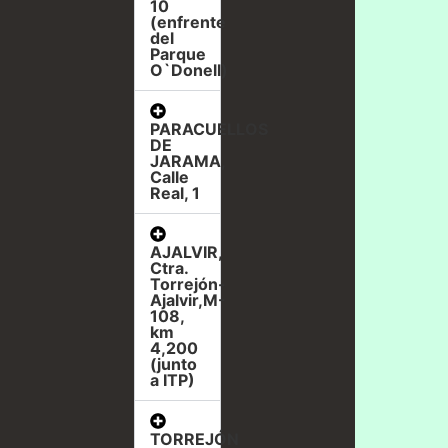
10
(enfrente
del
Parque
O`Donell)
PARACUELLOS
DE
JARAMA,
Calle
Real, 1
AJALVIR,
Ctra.
Torrejón-
Ajalvir,M-
108,
km
4,200
(junto
a ITP)
TORREJÓN