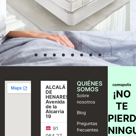
Desde
769,00
€
Seleccionar
opciones
QUIÉNES
ALCALÁ
SOMOS
¡NO
DE
Sobre
HENARES,
Avenida
nosotros
TE
de la
Alcarria
Blog
PIER
19
Preguntas
NING
91
frecuentes
064 27