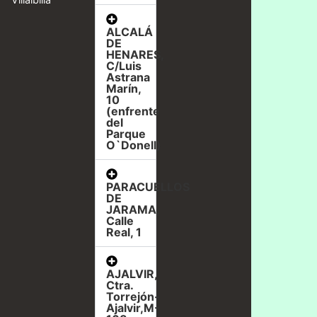
ALCALÁ
DE
HENARES,
C/Luis
Astrana
Marín,
10
(enfrente
del
Parque
O`Donell)
PARACUELLOS
DE
JARAMA,
Calle
Real, 1
AJALVIR,
Ctra.
Torrejón-
Ajalvir,M-