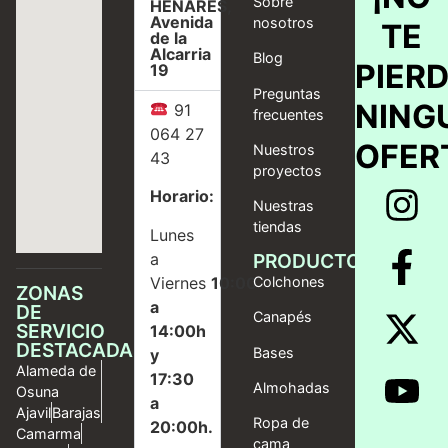
Sobre
HENARES,
Avenida
nosotros
TE
de la
Alcarria
Blog
PIER
19
Preguntas
NING
91
frecuentes
064 27
OFER
Nuestros
43
proyectos
Horario:
Nuestras
tiendas
Lunes
a
PRODUCTOS
Viernes
10:00
Colchones
ZONAS
a
DE
Canapés
SERVICIO
14:00h
DESTACADAS
Bases
y
Alameda de
17:30
Almohadas
Osuna
a
Ajavil
Barajas
Ropa de
20:00h.
Camarma
cama