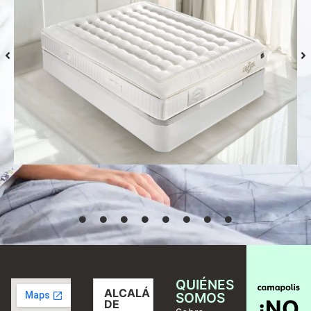
Colchón S-Grafeno Hannes
Desde
769,00
€
Seleccionar
opciones
QUIÉNES
ALCALÁ
SOMOS
¡NO
DE