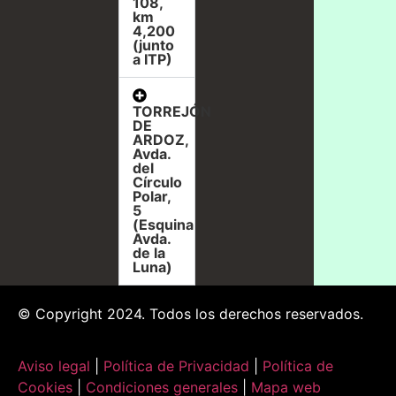
108,
km
4,200
(junto
a ITP)
TORREJÓN
DE
ARDOZ,
Avda.
del
Círculo
Polar,
5
(Esquina
Avda.
de la
Luna)
© Copyright 2024. Todos los derechos reservados.
Aviso legal
|
Política de Privacidad
|
Política de
Cookies
|
Condiciones generales
|
Mapa web