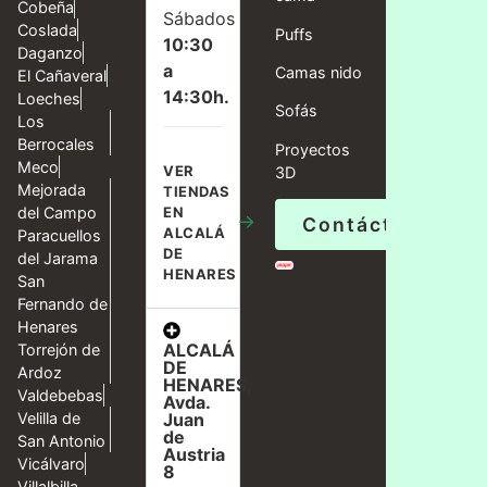
Cobeña
Sábados
Coslada
Puffs
10:30
Daganzo
a
Camas nido
El Cañaveral
14:30h.
Loeches
Sofás
Los
Berrocales
Proyectos
Meco
VER
3D
Mejorada
TIENDAS
del Campo
EN
→
Contáctanos
ALCALÁ
Paracuellos
DE
del Jarama
HENARES
San
Fernando de
Henares
ALCALÁ
Torrejón de
DE
Ardoz
HENARES,
Valdebebas
Avda.
Velilla de
Juan
de
San Antonio
Austria
Vicálvaro
8
Villalbilla