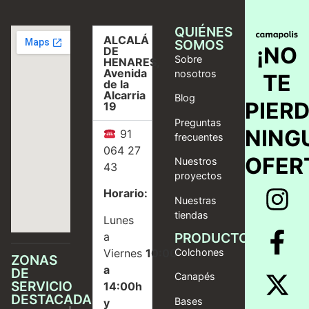
QUIÉNES
ALCALÁ
SOMOS
¡NO
DE
Sobre
HENARES,
Avenida
nosotros
TE
de la
Alcarria
Blog
PIER
19
Preguntas
NING
91
frecuentes
064 27
OFER
Nuestros
43
proyectos
Horario:
Nuestras
tiendas
Lunes
a
PRODUCTOS
Viernes
10:00
Colchones
ZONAS
a
DE
Canapés
SERVICIO
14:00h
DESTACADAS
Bases
y