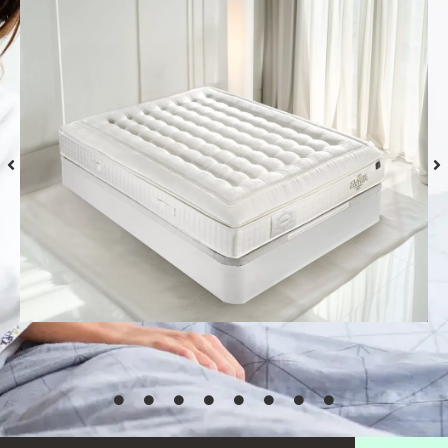
Colchón S-Grafeno Hannes
Desde
769,00
€
Seleccionar
opciones