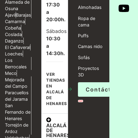
Alameda de
17:30
Almohadas
Osuna
a
Ajavil
Barajas
Ropa de
20:00h.
Camarma
cama
Cobeña
Sábados
Coslada
Puffs
10:30
Daganzo
a
Camas nido
El Cañaveral
14:30h.
Loeches
Sofás
Los
Berrocales
Proyectos
Meco
VER
3D
Mejorada
TIENDAS
del Campo
EN
→
Contáctanos
ALCALÁ
Paracuellos
DE
del Jarama
HENARES
San
Fernando de
Henares
ALCALÁ
Torrejón de
DE
Ardoz
HENARES,
Valdebebas