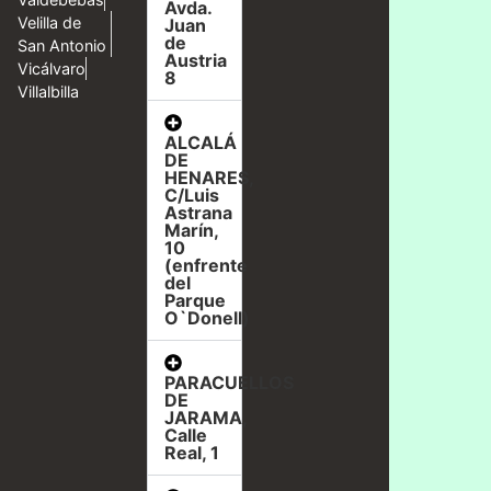
Avda.
Velilla de
Juan
de
San Antonio
Austria
Vicálvaro
8
Villalbilla
ALCALÁ
DE
HENARES,
C/Luis
Astrana
Marín,
10
(enfrente
del
Parque
O`Donell)
PARACUELLOS
DE
JARAMA,
Calle
Real, 1