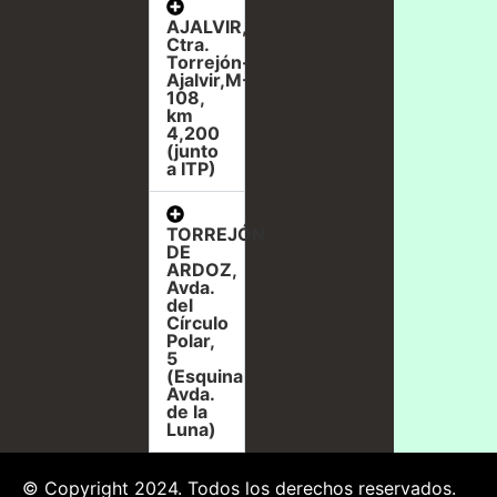
AJALVIR,
Ctra.
Torrejón-
Ajalvir,M-
108,
km
4,200
(junto
a ITP)
TORREJÓN
DE
ARDOZ,
Avda.
del
Círculo
Polar,
5
(Esquina
Avda.
de la
Luna)
© Copyright 2024. Todos los derechos reservados.