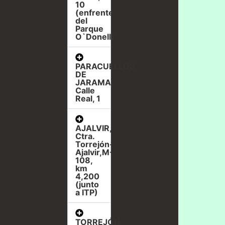
10
(enfrente
del
Parque
O`Donell)
PARACUELLOS
DE
JARAMA,
Calle
Real, 1
AJALVIR,
Ctra.
Torrejón-
Ajalvir,M-
108,
km
4,200
(junto
a ITP)
TORREJÓN