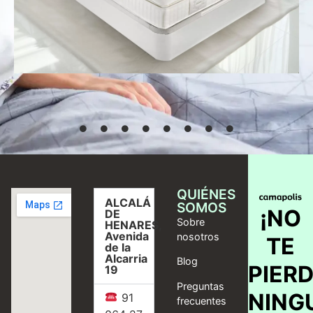
Desde
769,00
€
Seleccionar
opciones
QUIÉNES
ALCALÁ
SOMOS
¡NO
DE
Sobre
HENARES,
Avenida
nosotros
TE
de la
Alcarria
Blog
PIER
19
Preguntas
NING
91
frecuentes