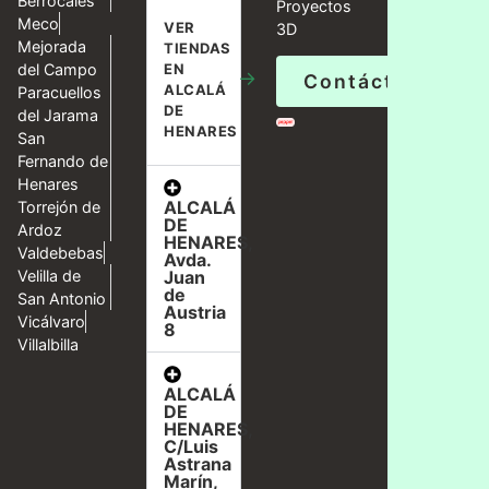
Berrocales
Proyectos
Meco
VER
3D
Mejorada
TIENDAS
del Campo
EN
→
Contáctanos
ALCALÁ
Paracuellos
DE
del Jarama
HENARES
San
Fernando de
Henares
ALCALÁ
Torrejón de
DE
Ardoz
HENARES,
Valdebebas
Avda.
Velilla de
Juan
de
San Antonio
Austria
Vicálvaro
8
Villalbilla
ALCALÁ
DE
HENARES,
C/Luis
Astrana
Marín,