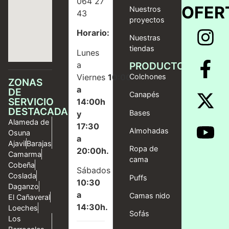
064 27
OFER
Nuestros
43
proyectos
Horario:
Nuestras
tiendas
Lunes
a
PRODUCTOS
Viernes
10:00
Colchones
ZONAS
a
DE
Canapés
SERVICIO
14:00h
DESTACADAS
Bases
y
Alameda de
17:30
Almohadas
Osuna
a
Ajavil
Barajas
Ropa de
20:00h.
Camarma
cama
Cobeña
Sábados
Coslada
Puffs
10:30
Daganzo
a
Camas nido
El Cañaveral
14:30h.
Loeches
Sofás
Los