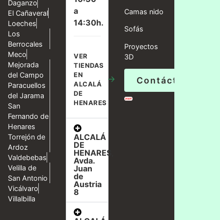
Daganzo
a
Camas nido
El Cañaveral
14:30h.
Loeches
Sofás
Los
Berrocales
Proyectos
Meco
VER
3D
Mejorada
TIENDAS
del Campo
EN
→
Contáctanos
ALCALÁ
Paracuellos
DE
del Jarama
HENARES
San
Fernando de
Henares
ALCALÁ
Torrejón de
DE
Ardoz
HENARES,
Valdebebas
Avda.
Velilla de
Juan
de
San Antonio
Austria
Vicálvaro
8
Villalbilla