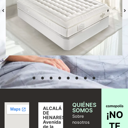
Colchón S-Grafeno Hannes
Desde
769,00
€
Seleccionar
opciones
QUIÉNES
ALCALÁ
SOMOS
¡NO
DE
Sobre
HENARES,
Avenida
nosotros
TE
de la