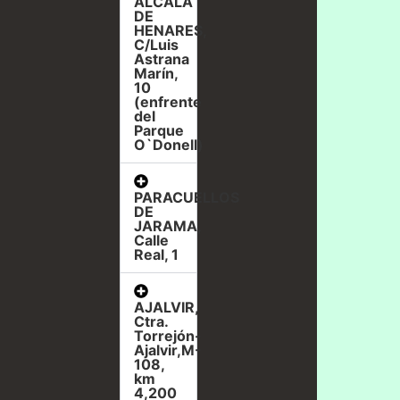
ALCALÁ
DE
HENARES,
C/Luis
Astrana
Marín,
10
(enfrente
del
Parque
O`Donell)
PARACUELLOS
DE
JARAMA,
Calle
Real, 1
AJALVIR,
Ctra.
Torrejón-
Ajalvir,M-
108,
km
4,200