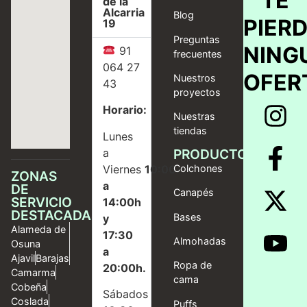
TE
de la
Alcarria
Blog
PIER
19
Preguntas
NING
91
frecuentes
064 27
OFER
Nuestros
43
proyectos
Horario:
Nuestras
tiendas
Lunes
a
PRODUCTOS
Viernes
10:00
Colchones
ZONAS
a
DE
Canapés
SERVICIO
14:00h
DESTACADAS
Bases
y
Alameda de
17:30
Almohadas
Osuna
a
Ajavil
Barajas
Ropa de
20:00h.
Camarma
cama
Cobeña
Sábados
Coslada
Puffs