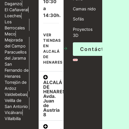
10:30
Daganzo
a
Camas nido
El Cañaveral
14:30h.
Loeches
Sofás
Los
Berrocales
Proyectos
Meco
VER
3D
Mejorada
TIENDAS
del Campo
EN
→
Contáctanos
ALCALÁ
Paracuellos
DE
del Jarama
HENARES
San
Fernando de
Henares
ALCALÁ
Torrejón de
DE
Ardoz
HENARES,
Valdebebas
Avda.
Velilla de
Juan
de
San Antonio
Austria
Vicálvaro
8
Villalbilla