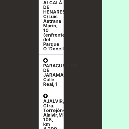
ALCALÁ
DE
HENARES,
C/Luis
Astrana
Marín,
10
(enfrente
del
Parque
O`Donell)
PARACUELLOS
DE
JARAMA,
Calle
Real, 1
AJALVIR,
Ctra.
Torrejón-
Ajalvir,M-
108,
km
4,200