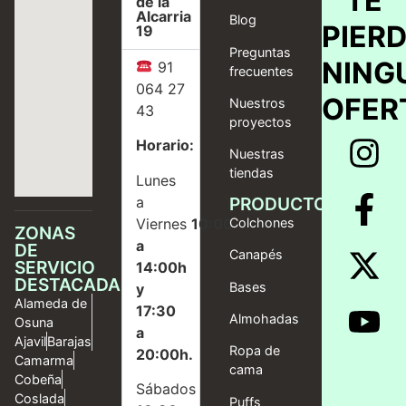
TE
de la
Alcarria
Blog
PIER
19
Preguntas
NING
91
frecuentes
064 27
OFER
Nuestros
43
proyectos
Horario:
Nuestras
tiendas
Lunes
a
PRODUCTOS
Viernes
10:00
Colchones
ZONAS
a
DE
Canapés
SERVICIO
14:00h
DESTACADAS
Bases
y
Alameda de
17:30
Almohadas
Osuna
a
Ajavil
Barajas
Ropa de
20:00h.
Camarma
cama
Cobeña
Sábados
Coslada
Puffs