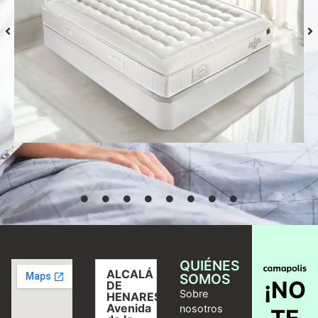
Colchón S-Grafeno Hannes
Desde
769,00
€
Seleccionar
opciones
QUIÉNES
ALCALÁ
SOMOS
¡NO
DE
Sobre
HENARES,
Avenida
nosotros