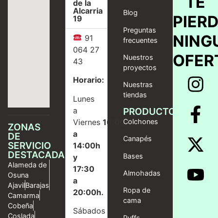
TE
de la
Alcarria
Blog
PIER
19
Preguntas
NING
91
frecuentes
064 27
OFER
Nuestros
43
proyectos
Horario:
Nuestras
tiendas
Lunes
a
PRODUCTOS
Viernes
10:00
Colchones
ZONAS
a
DE
Canapés
SERVICIO
14:00h
DESTACADAS
Bases
y
Alameda de
17:30
Almohadas
Osuna
a
Ajavil
Barajas
Ropa de
20:00h.
Camarma
cama
Cobeña
Sábados
Coslada
Puffs