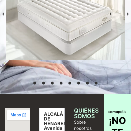
Colchón S-Grafeno Hannes
Desde
769,00
€
Seleccionar
opciones
QUIÉNES
ALCALÁ
SOMOS
¡NO
DE
Sobre
HENARES,
Avenida
nosotros