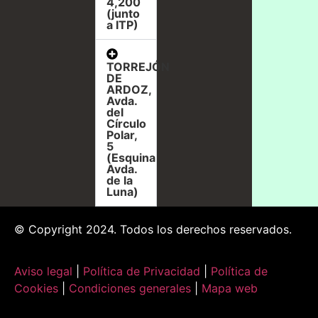
4,200
(junto
a ITP)
TORREJÓN
DE
ARDOZ,
Avda.
del
Círculo
Polar,
5
(Esquina
Avda.
de la
Luna)
© Copyright 2024. Todos los derechos reservados.
Aviso legal
|
Política de Privacidad
|
Política de
Cookies
|
Condiciones generales
|
Mapa web