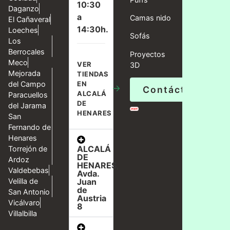
10:30
Daganzo
a
Camas nido
El Cañaveral
14:30h.
Loeches
Sofás
Los
Berrocales
Proyectos
Meco
VER
3D
Mejorada
TIENDAS
del Campo
EN
→
Contáctanos
ALCALÁ
Paracuellos
DE
del Jarama
HENARES
San
Fernando de
Henares
ALCALÁ
Torrejón de
DE
Ardoz
HENARES,
Valdebebas
Avda.
Velilla de
Juan
de
San Antonio
Austria
Vicálvaro
8
Villalbilla