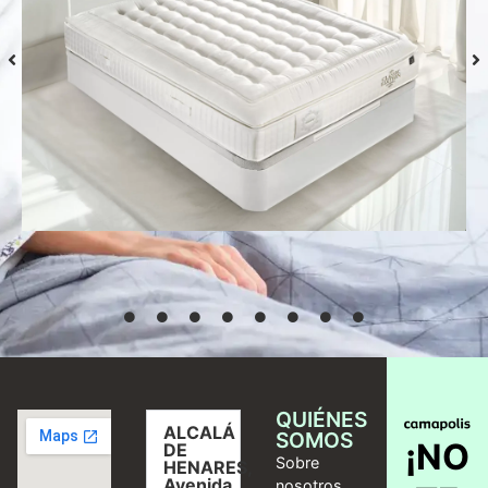
Colchón S-Grafeno Hannes
Desde
769,00
€
Seleccionar
opciones
QUIÉNES
ALCALÁ
SOMOS
¡NO
DE
Sobre
HENARES,
Avenida
nosotros