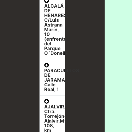
ALCALÁ
DE
HENARES,
C/Luis
Astrana
Marín,
10
(enfrente
del
Parque
O`Donell)
PARACUELLOS
DE
JARAMA,
Calle
Real, 1
AJALVIR,
Ctra.
Torrejón-
Ajalvir,M-
108,
km