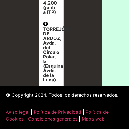
4,200
(junto
a ITP)
TORREJÓN
DE
ARDOZ,
Avda.
del
Círculo
Polar,
5
(Esquina
Avda.
de la
Luna)
© Copyright 2024. Todos los derechos reservados.
Aviso legal
|
Política de Privacidad
|
Política de
Cookies
|
Condiciones generales
|
Mapa web