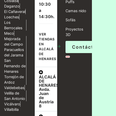
Coslada
Puffs
10:30
Daganzo
a
Camas nido
El Cañaveral
14:30h.
Loeches
Sofás
Los
Berrocales
Proyectos
Meco
VER
3D
Mejorada
TIENDAS
del Campo
EN
→
Contáctanos
ALCALÁ
Paracuellos
DE
del Jarama
HENARES
San
Fernando de
Henares
ALCALÁ
Torrejón de
DE
Ardoz
HENARES,
Valdebebas
Avda.
Velilla de
Juan
de
San Antonio
Austria
Vicálvaro
8
Villalbilla