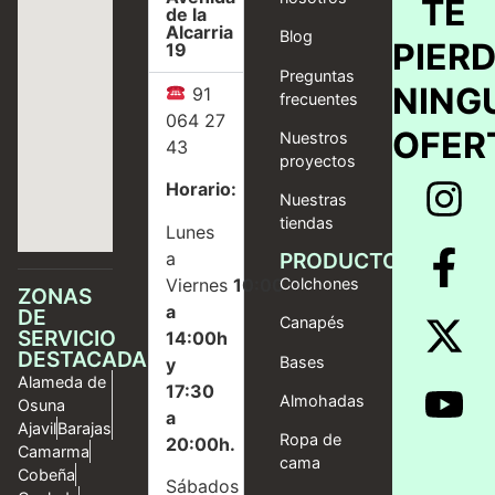
TE
de la
Alcarria
Blog
PIER
19
Preguntas
NING
91
frecuentes
064 27
OFER
Nuestros
43
proyectos
Horario:
Nuestras
tiendas
Lunes
a
PRODUCTOS
Viernes
10:00
Colchones
ZONAS
a
DE
Canapés
SERVICIO
14:00h
DESTACADAS
Bases
y
Alameda de
17:30
Almohadas
Osuna
a
Ajavil
Barajas
Ropa de
20:00h.
Camarma
cama
Cobeña
Sábados