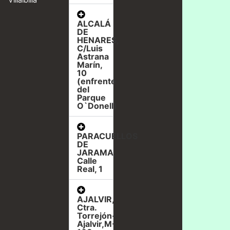
ALCALÁ
DE
HENARES,
C/Luis
Astrana
Marín,
10
(enfrente
del
Parque
O`Donell)
PARACUELLOS
DE
JARAMA,
Calle
Real, 1
AJALVIR,
Ctra.
Torrejón-
Ajalvir,M-