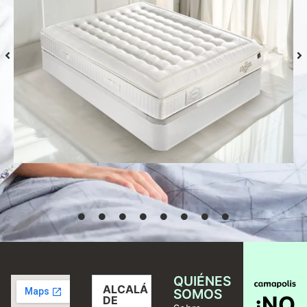
Colchón S-Grafeno Hannes
Desde
769,00
€
Seleccionar
opciones
QUIÉNES
ALCALÁ
SOMOS
¡NO
DE