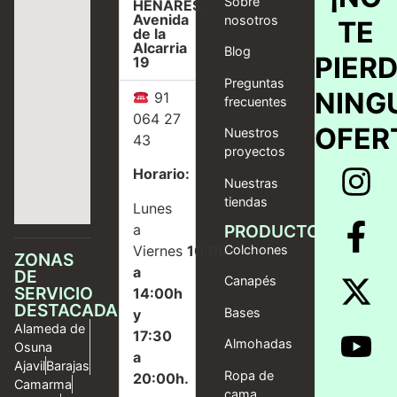
Sobre
HENARES,
Avenida
nosotros
TE
de la
Alcarria
Blog
PIER
19
Preguntas
NING
91
frecuentes
064 27
OFER
Nuestros
43
proyectos
Horario:
Nuestras
tiendas
Lunes
a
PRODUCTOS
Viernes
10:00
Colchones
ZONAS
a
DE
Canapés
SERVICIO
14:00h
DESTACADAS
Bases
y
Alameda de
17:30
Almohadas
Osuna
a
Ajavil
Barajas
Ropa de
20:00h.
Camarma
cama