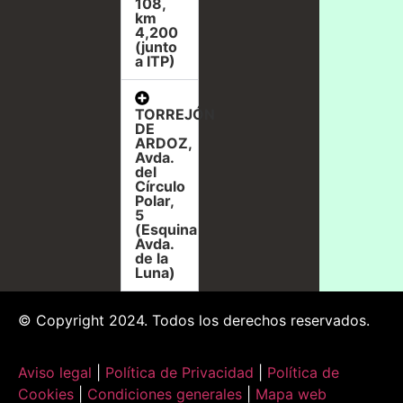
108,
km
4,200
(junto
a ITP)
TORREJÓN
DE
ARDOZ,
Avda.
del
Círculo
Polar,
5
(Esquina
Avda.
de la
Luna)
© Copyright 2024. Todos los derechos reservados.
Aviso legal
|
Política de Privacidad
|
Política de
Cookies
|
Condiciones generales
|
Mapa web