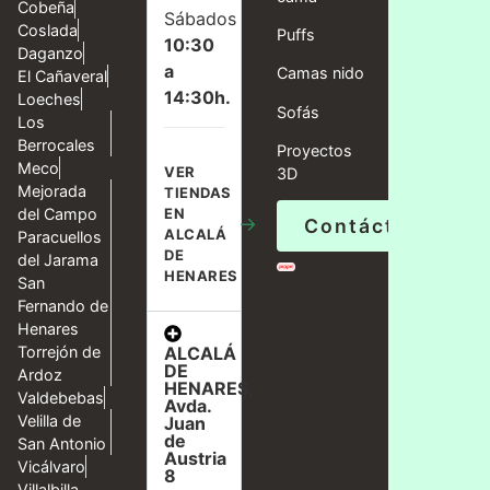
Cobeña
Sábados
Coslada
Puffs
10:30
Daganzo
a
Camas nido
El Cañaveral
14:30h.
Loeches
Sofás
Los
Berrocales
Proyectos
Meco
VER
3D
Mejorada
TIENDAS
del Campo
EN
→
Contáctanos
ALCALÁ
Paracuellos
DE
del Jarama
HENARES
San
Fernando de
Henares
ALCALÁ
Torrejón de
DE
Ardoz
HENARES,
Valdebebas
Avda.
Velilla de
Juan
de
San Antonio
Austria
Vicálvaro
8
Villalbilla