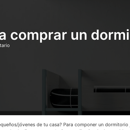
a comprar un dormit
ario
queños/jóvenes de tu casa? Para componer un dormitorio ju