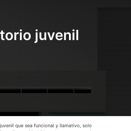
orio juvenil
venil que sea funcional y llamativo, solo