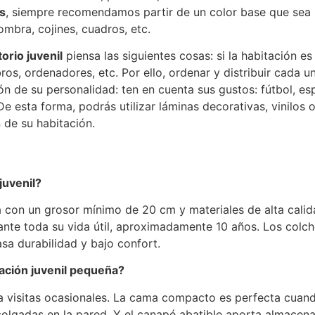
s
, siempre recomendamos partir de un color base que sea n
mbra, cojines, cuadros, etc.
orio juvenil
piensa las siguientes cosas: si la habitación e
ros, ordenadores, etc. Por ello, ordenar y distribuir cada u
ón de su personalidad: ten en cuenta sus gustos: fútbol, esp
e esta forma, podrás utilizar láminas decorativas, vinilos
 de su habitación.
juvenil?
con un grosor mínimo de 20 cm y materiales de alta calida
nte toda su vida útil, aproximadamente 10 años. Los colc
a durabilidad y bajo confort.
ación juvenil pequeña?
ra visitas ocasionales. La cama compacto es perfecta cua
colgadas en la pared. Y el canapé abatible aporta almacenam