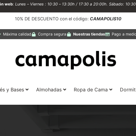
ión web
:
Lunes – Viernes : 10:30 – 13:30h / 17:30 a 20:00h. Sábado: 10:3
10% DE DESCUENTO con el código:
CAMAPOLIS10
Máxima calidad
Compra segura
Nuestras tiendas
Pago a medi
és y Bases
Almohadas
Ropa de Cama
Dormit