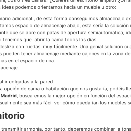
na, dos o tres camas? ¿Quieres un escritorio amplio? ¿Un ar
s ideas podemos orientarnos hacia un mueble u otro:
mario adicional , de ésta forma conseguimos almacenaje ex
itamos espacio de almacenaje abajo, esta sería la solució
nte que se abre con patas de apertura semiautomática, ide
si tenemos que abrir la cama todos los días
esliza con ruedas, muy fácilmente. Una genial solución 
s pueden tener almacenaje mediante cajones en la zona de
mas en el espacio de una.
acenaje.
l ir colgadas a la pared.
 opción de cama o habitación que nos gustaría, podéis llev
 Madrid
, buscaremos la mejor opción en función del espac
sualmente sea más fácil ver cómo quedarían los muebles se
itorio
 transmitir armonía, por tanto, deberemos combinar la tona