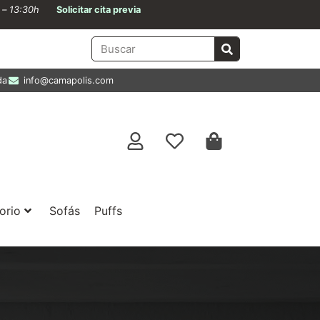
0 – 13:30h
Solicitar cita previa
da
info@camapolis.com
orio
Sofás
Puffs