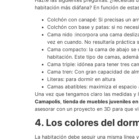
Hazte las siguientes preguntas: ¿necesitas u
habitación más diáfana? En función de esta
Colchón con canapé: Si precisas un ar
Colchón con base y patas: si no neces
Cama nido :incorpora una cama desliza
vez en cuando. No resultaría práctica 
Cama compacto: la cama de abajo se d
habitación. Este tipo de camas, ademá
Cama triple: idónea para tener tres ca
Cama tren: Con gran capacidad de alm
Literas: para dormir en altura
Camas abatibles: maximiza el espacio a
Una vez que tengamos claro las medidas y la
Camapolis
,
tienda de muebles juveniles en
asesorar con un proyecto en 3D para que vi
4. Los colores del dorm
La habitación debe seguir una misma línea y