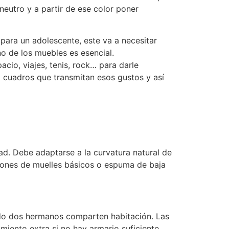
eutro y a partir de ese color poner
s para un adolescente, este va a necesitar
no de los muebles es esencial.
acio, viajes, tenis, rock… para darle
 o cuadros que transmitan esos gustos y así
d. Debe adaptarse a la curvatura natural de
hones de muelles básicos o espuma de baja
ndo dos hermanos comparten habitación. Las
iento extra si no hay armario suficiente.