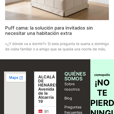
Puff cama: la solución para invitados sin
necesitar una habitación extra
«¿Y dónde va a dormir?» Si esta pregunta te suena a domingo
de visita familiar o a amigo que se queda una noche de más,
QUIÉNES
ALCALÁ
SOMOS
¡NO
DE
Sobre
HENARES,
Avenida
nosotros
TE
de la
Alcarria
Blog
PIER
19
Preguntas
NING
91
frecuentes