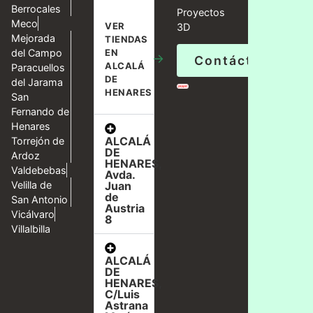
Berrocales
Proyectos
Meco
VER
3D
Mejorada
TIENDAS
del Campo
EN
→
Contáctanos
ALCALÁ
Paracuellos
DE
del Jarama
HENARES
San
Fernando de
Henares
ALCALÁ
Torrejón de
DE
Ardoz
HENARES,
Valdebebas
Avda.
Velilla de
Juan
de
San Antonio
Austria
Vicálvaro
8
Villalbilla
ALCALÁ
DE
HENARES,
C/Luis
Astrana