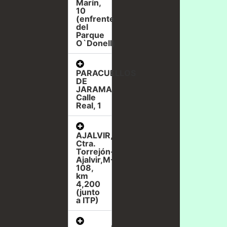
Marín,
10
(enfrente
del
Parque
O`Donell)
PARACUELLOS
DE
JARAMA,
Calle
Real, 1
AJALVIR,
Ctra.
Torrejón-
Ajalvir,M-
108,
km
4,200
(junto
a ITP)