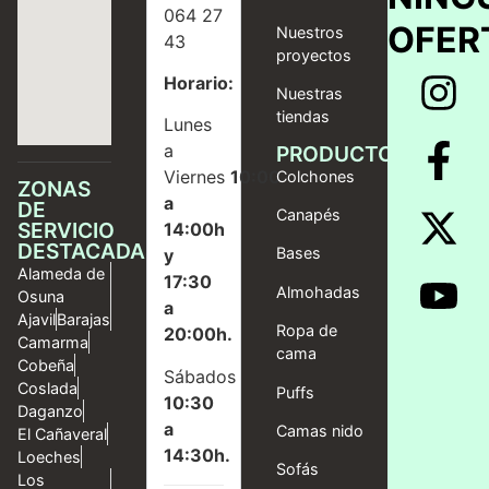
064 27
OFER
Nuestros
43
proyectos
Horario:
Nuestras
tiendas
Lunes
a
PRODUCTOS
Viernes
10:00
Colchones
ZONAS
a
DE
Canapés
SERVICIO
14:00h
DESTACADAS
Bases
y
Alameda de
17:30
Almohadas
Osuna
a
Ajavil
Barajas
Ropa de
20:00h.
Camarma
cama
Cobeña
Sábados
Coslada
Puffs
10:30
Daganzo
a
Camas nido
El Cañaveral
14:30h.
Loeches
Sofás
Los