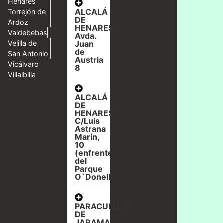
Henares
ALCALÁ
Torrejón de
DE
Ardoz
HENARES,
Valdebebas
Avda.
Velilla de
Juan
de
San Antonio
Austria
Vicálvaro
8
Villalbilla
ALCALÁ
DE
HENARES,
C/Luis
Astrana
Marín,
10
(enfrente
del
Parque
O`Donell)
PARACUELLOS
DE
JARAMA,