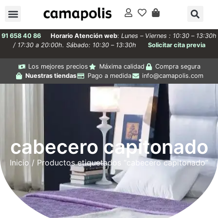
91 658 40 86
Horario Atención web
:
Lunes – Viernes : 10:30 – 13:30h
/ 17:30 a 20:00h. Sábado: 10:30 – 13:30h
Solicitar cita previa
Los mejores precios
Máxima calidad
Compra segura
Nuestras tiendas
Pago a medida
info@camapolis.com
cabecero capitonado
Inicio
/ Productos etiquetados “cabecero capitonado”