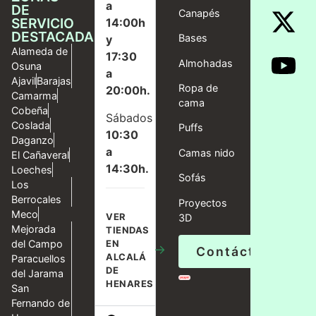
a
DE
Canapés
SERVICIO
14:00h
DESTACADAS
Bases
y
Alameda de
17:30
Almohadas
Osuna
a
Ajavil
Barajas
Ropa de
20:00h.
Camarma
cama
Cobeña
Sábados
Coslada
Puffs
10:30
Daganzo
a
Camas nido
El Cañaveral
14:30h.
Loeches
Sofás
Los
Berrocales
Proyectos
Meco
VER
3D
Mejorada
TIENDAS
del Campo
EN
→
Contáctanos
ALCALÁ
Paracuellos
DE
del Jarama
HENARES
San
Fernando de