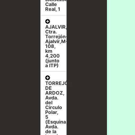
Calle
Real, 1
AJALVIR,
Ctra.
Torrejón-
Ajalvir,M-
108,
km
4,200
(junto
a ITP)
TORREJÓN
DE
ARDOZ,
Avda.
del
Círculo
Polar,
5
(Esquina
Avda.
de la