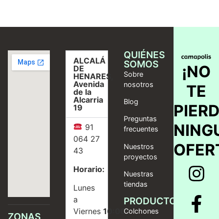
QUIÉNES
ALCALÁ
SOMOS
¡NO
DE
Sobre
HENARES,
Avenida
nosotros
TE
de la
Alcarria
Blog
PIER
19
Preguntas
NING
91
frecuentes
064 27
OFER
Nuestros
43
proyectos
Horario:
Nuestras
tiendas
Lunes
a
PRODUCTOS
Viernes
10:00
Colchones
ZONAS