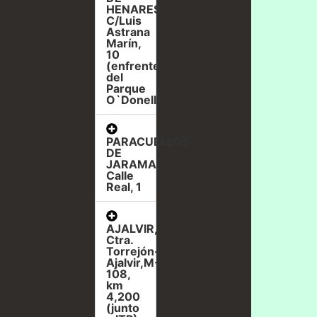
HENARES,
C/Luis
Astrana
Marín,
10
(enfrente
del
Parque
O`Donell)
PARACUELLOS
DE
JARAMA,
Calle
Real, 1
AJALVIR,
Ctra.
Torrejón-
Ajalvir,M-
108,
km
4,200
(junto