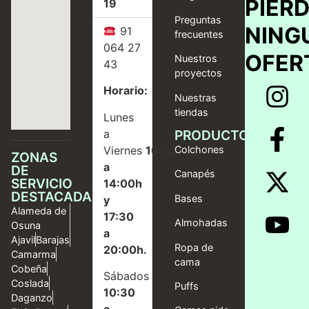
PIER
19
Preguntas
NING
91
frecuentes
064 27
OFER
Nuestros
43
proyectos
Horario:
Nuestras
tiendas
Lunes
a
PRODUCTOS
Viernes
10:00
Colchones
ZONAS
a
DE
Canapés
SERVICIO
14:00h
DESTACADAS
Bases
y
Alameda de
17:30
Almohadas
Osuna
a
Ajavil
Barajas
Ropa de
20:00h.
Camarma
cama
Cobeña
Sábados
Coslada
Puffs
10:30
Daganzo