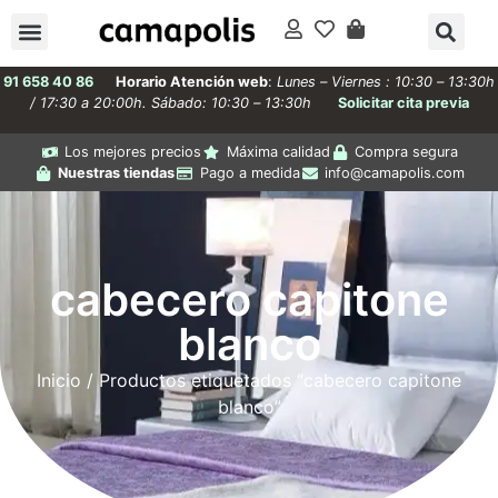
91 658 40 86
Horario Atención web
:
Lunes – Viernes : 10:30 – 13:30h
/ 17:30 a 20:00h. Sábado: 10:30 – 13:30h
Solicitar cita previa
Los mejores precios
Máxima calidad
Compra segura
Nuestras tiendas
Pago a medida
info@camapolis.com
cabecero capitone
blanco
Inicio
/ Productos etiquetados “cabecero capitone
blanco”