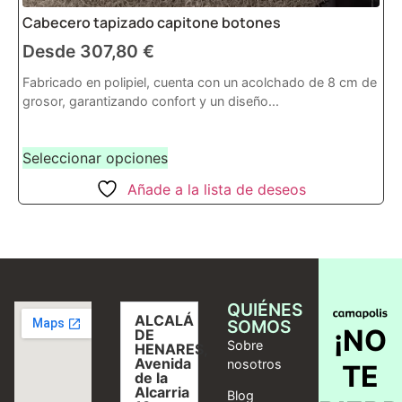
Cabecero tapizado capitone botones
Desde
307,80
€
Fabricado en polipiel, cuenta con un acolchado de 8 cm de
grosor, garantizando confort y un diseño...
Seleccionar opciones
Añade a la lista de deseos
QUIÉNES
ALCALÁ
SOMOS
¡NO
DE
Sobre
HENARES,
Avenida
nosotros
TE
de la
Alcarria
Blog