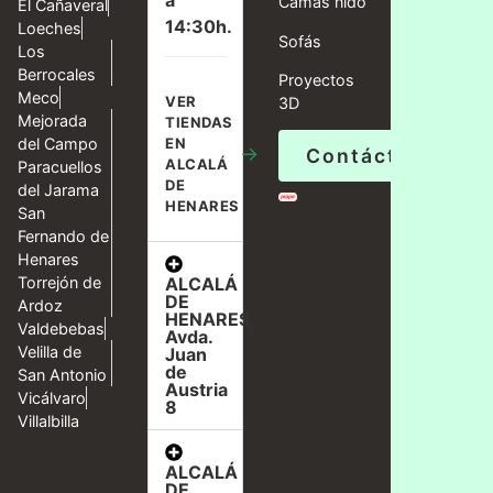
a
Camas nido
El Cañaveral
14:30h.
Loeches
Sofás
Los
Berrocales
Proyectos
Meco
VER
3D
Mejorada
TIENDAS
del Campo
EN
→
Contáctanos
ALCALÁ
Paracuellos
DE
del Jarama
HENARES
San
Fernando de
Henares
ALCALÁ
Torrejón de
DE
Ardoz
HENARES,
Valdebebas
Avda.
Velilla de
Juan
de
San Antonio
Austria
Vicálvaro
8
Villalbilla
ALCALÁ
DE