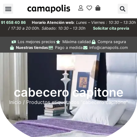
91 658 40 86
Horario Atención web
:
Lunes – Viernes : 10:30 – 13:30h
/ 17:30 a 20:00h. Sábado: 10:30 – 13:30h
Solicitar cita previa
Los mejores precios
Máxima calidad
Compra segura
Nuestras tiendas
Pago a medida
info@camapolis.com
cabecero capitone
Inicio
/ Productos etiquetados “cabecero capitone”