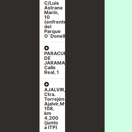
C/Luis
Astrana
Marín,
10
(enfrente
del
Parque
O`Donell)
PARACUELLOS
DE
JARAMA,
Calle
Real, 1
AJALVIR,
Ctra.
Torrejón-
Ajalvir,M-
108,
km
4,200
(junto
a ITP)