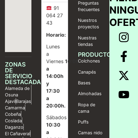
Preguntas
NING
91
frecuentes
064 27
OFER
Nuestros
43
proyectos
Horario:
Nuestras
tiendas
Lunes
a
PRODUCTOS
Viernes
10:00
Colchones
ZONAS
a
DE
Canapés
SERVICIO
14:00h
DESTACADAS
Bases
y
Alameda de
17:30
Almohadas
Osuna
a
Ajavil
Barajas
Ropa de
20:00h.
Camarma
cama
Cobeña
Sábados
Coslada
Puffs
10:30
Daganzo
a
Camas nido
El Cañaveral