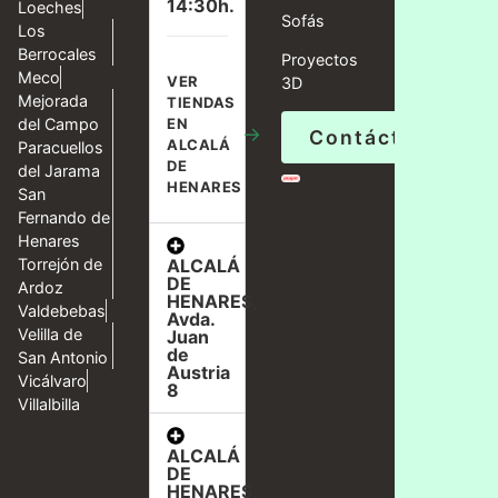
14:30h.
Loeches
Sofás
Los
Berrocales
Proyectos
Meco
VER
3D
Mejorada
TIENDAS
del Campo
EN
→
Contáctanos
ALCALÁ
Paracuellos
DE
del Jarama
HENARES
San
Fernando de
Henares
ALCALÁ
Torrejón de
DE
Ardoz
HENARES,
Valdebebas
Avda.
Velilla de
Juan
de
San Antonio
Austria
Vicálvaro
8
Villalbilla
ALCALÁ
DE
HENARES,