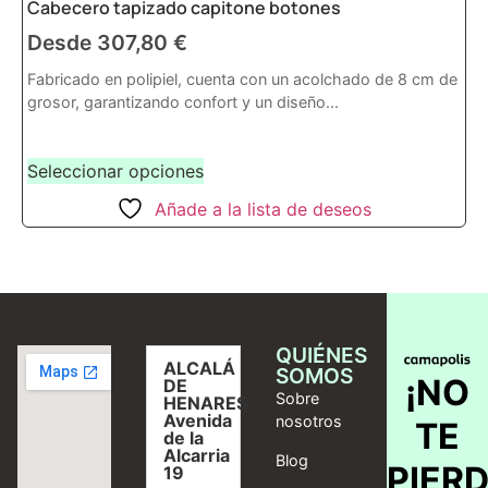
Cabecero tapizado capitone botones
Desde
307,80
€
Fabricado en polipiel, cuenta con un acolchado de 8 cm de
grosor, garantizando confort y un diseño...
Seleccionar opciones
Añade a la lista de deseos
QUIÉNES
ALCALÁ
SOMOS
¡NO
DE
Sobre
HENARES,
Avenida
nosotros
TE
de la
Alcarria
Blog
PIER
19