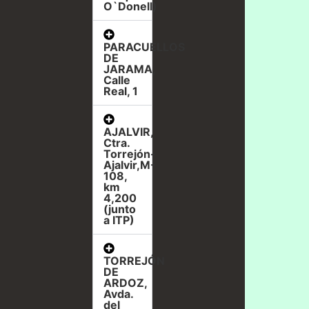
O`Donell)
PARACUELLOS
DE
JARAMA,
Calle
Real, 1
AJALVIR,
Ctra.
Torrejón-
Ajalvir,M-
108,
km
4,200
(junto
a ITP)
TORREJÓN
DE
ARDOZ,
Avda.
del