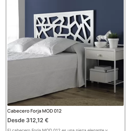
Cabecero Forja MOD 012
Desde
312,12
€
El cabecero Forja MOD 012 es una pieza elegante y