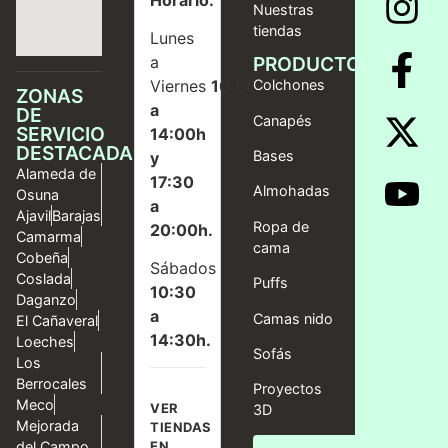
Nuestras
tiendas
Lunes
a
PRODUCTOS
Viernes
10:00
Colchones
ZONAS
a
DE
Canapés
SERVICIO
14:00h
DESTACADAS
Bases
y
Alameda de
17:30
Almohadas
Osuna
a
Ajavil
Barajas
Ropa de
20:00h.
Camarma
cama
Cobeña
Sábados
Coslada
Puffs
10:30
Daganzo
a
Camas nido
El Cañaveral
14:30h.
Loeches
Sofás
Los
Berrocales
Proyectos
Meco
VER
3D
Mejorada
TIENDAS
del Campo
EN