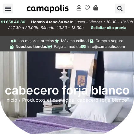
91 658 40 86
Horario Atención web
:
Lunes – Viernes : 10:30 – 13:30h
/ 17:30 a 20:00h. Sábado: 10:30 – 13:30h
Solicitar cita previa
Los mejores precios
Máxima calidad
Compra segura
Nuestras tiendas
Pago a medida
info@camapolis.com
cabecero forja blanco
Inicio
/ Productos etiquetados “cabecero forja blanco”