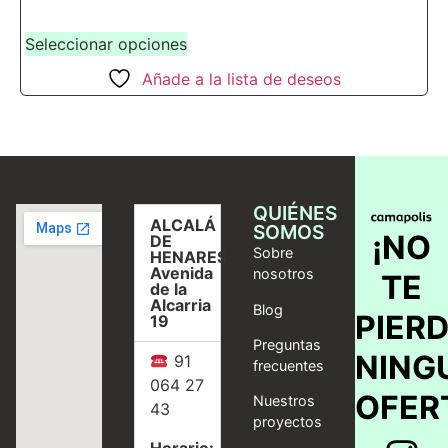
Seleccionar opciones
Añade a la lista de deseos
QUIÉNES
ALCALÁ
SOMOS
¡NO
DE
Sobre
HENARES,
Avenida
nosotros
TE
de la
Alcarria
Blog
PIER
19
Preguntas
NING
91
frecuentes
064 27
OFER
Nuestros
43
proyectos
Horario: