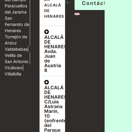
→
Contáctanos
ALCALÁ
Paracuellos
DE
del Jarama
HENARES
San
Fernando de
Henares
ALCALÁ
Torrejón de
DE
Ardoz
HENARES,
Valdebebas
Avda.
Velilla de
Juan
de
San Antonio
Austria
Vicálvaro
8
Villalbilla
ALCALÁ
DE
HENARES,
C/Luis
Astrana
Marín,
10
(enfrente
del
Parque