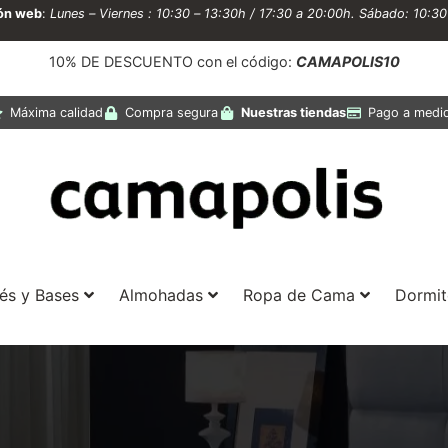
ión web
:
Lunes – Viernes : 10:30 – 13:30h / 17:30 a 20:00h. Sábado: 10:3
10% DE DESCUENTO con el código:
CAMAPOLIS10
Máxima calidad
Compra segura
Nuestras tiendas
Pago a medi
és y Bases
Almohadas
Ropa de Cama
Dormit