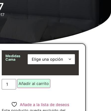
7
017
Medidas
Cama
Añadir al carrito
Añade a la lista de deseos
Este producto queda excluido del