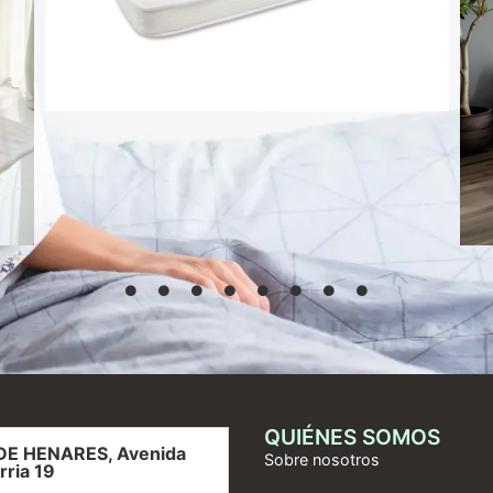
51,45
€
Añadir al
carrito
QUIÉNES SOMOS
DE HENARES, Avenida
Sobre nosotros
rria 19