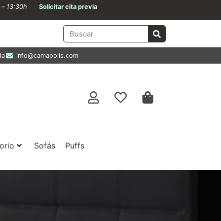
0 – 13:30h
Solicitar cita previa
da
info@camapolis.com
orio
Sofás
Puffs