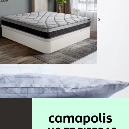
Colchón Delizia
Desde
439,00
€
Seleccionar
opciones