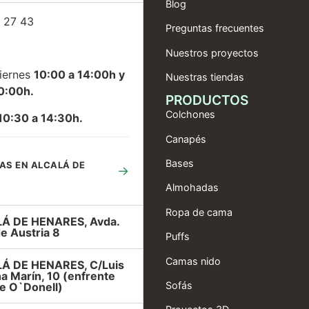
Blog
 27 43
Preguntas frecuentes
Nuestros proyectos
iernes
10:00 a 14:00h y
Nuestras tiendas
0:00h.
PRODUCTOS
Colchones
10:30 a 14:30h.
Canapés
Bases
AS EN ALCALÁ DE
→
Almohadas
Ropa de cama
Á DE HENARES, Avda.
e Austria 8
Puffs
Camas nido
Á DE HENARES, C/Luis
a Marín, 10 (enfrente
Sofás
e O`Donell)