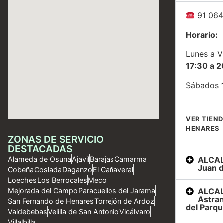
91 064
Horario:
Lunes a V
17:30 a 2
Sábados
VER TIEND
HENARES
ZONAS DE SERVICIO
DESTACADAS
ALCAL
Alameda de Osuna
Ajavil
Barajas
Camarma
Juan d
Cobeña
Coslada
Daganzo
El Cañaveral
Loeches
Los Berrocales
Meco
ALCAL
Mejorada del Campo
Paracuellos del Jarama
Astran
San Fernando de Henares
Torrejón de Ardoz
del Parqu
Valdebebas
Velilla de San Antonio
Vicálvaro
Villalbilla