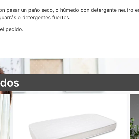
 con pasar un paño seco, o húmedo con detergente neutro 
guarrás o detergentes fuertes.
 el pedido.
ados
Colchón cuna Air Active antiahogo aloe vera 3D