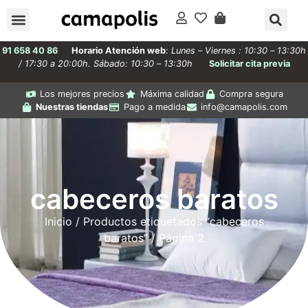
91 658 40 86
Horario Atención web
:
Lunes – Viernes : 10:30 – 13:30h
/ 17:30 a 20:00h. Sábado: 10:30 – 13:30h
Solicitar cita previa
Los mejores precios
Máxima calidad
Compra segura
Nuestras tiendas
Pago a medida
info@camapolis.com
cabeceros baratos
Inicio
/
Productos etiquetados “cabeceros
baratos”
/ Página 2