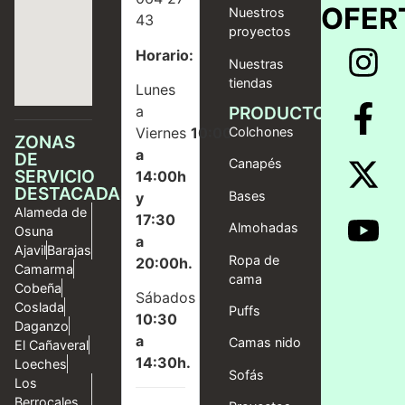
OFER
Nuestros
43
proyectos
Horario:
Nuestras
tiendas
Lunes
a
PRODUCTOS
Viernes
10:00
Colchones
ZONAS
a
DE
Canapés
SERVICIO
14:00h
DESTACADAS
Bases
y
Alameda de
17:30
Almohadas
Osuna
a
Ajavil
Barajas
Ropa de
20:00h.
Camarma
cama
Cobeña
Sábados
Coslada
Puffs
10:30
Daganzo
a
Camas nido
El Cañaveral
14:30h.
Loeches
Sofás
Los
Berrocales