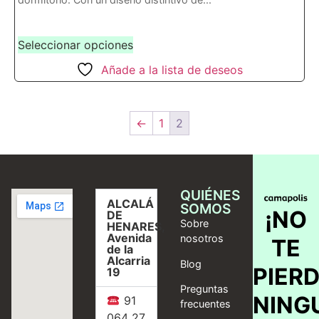
Seleccionar opciones
Añade a la lista de deseos
←
1
2
QUIÉNES
ALCALÁ
SOMOS
¡NO
DE
Sobre
HENARES,
Avenida
nosotros
TE
de la
Alcarria
Blog
PIER
19
Preguntas
NING
91
frecuentes
064 27