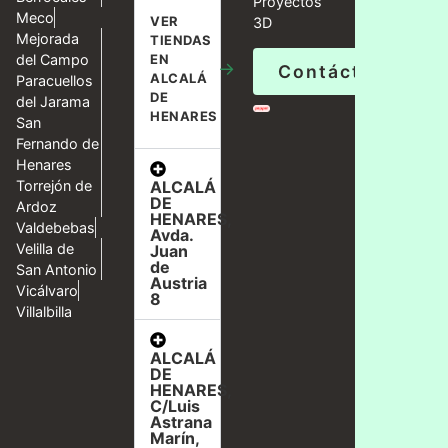
Proyectos
Meco
VER
3D
Mejorada
TIENDAS
del Campo
EN
→
Contáctanos
ALCALÁ
Paracuellos
DE
del Jarama
HENARES
San
Fernando de
Henares
ALCALÁ
Torrejón de
DE
Ardoz
HENARES,
Valdebebas
Avda.
Velilla de
Juan
de
San Antonio
Austria
Vicálvaro
8
Villalbilla
ALCALÁ
DE
HENARES,
C/Luis
Astrana
Marín,