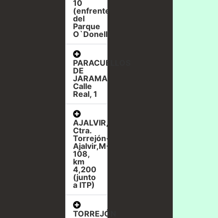
10
(enfrente
del
Parque
O`Donell)
PARACUELLOS
DE
JARAMA,
Calle
Real, 1
AJALVIR,
Ctra.
Torrejón-
Ajalvir,M-
108,
km
4,200
(junto
a ITP)
TORREJÓN