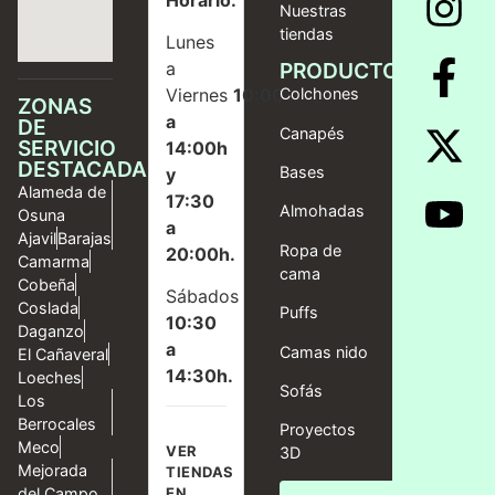
Nuestras
tiendas
Lunes
a
PRODUCTOS
Viernes
10:00
Colchones
ZONAS
a
DE
Canapés
SERVICIO
14:00h
DESTACADAS
Bases
y
Alameda de
17:30
Almohadas
Osuna
a
Ajavil
Barajas
Ropa de
20:00h.
Camarma
cama
Cobeña
Sábados
Coslada
Puffs
10:30
Daganzo
a
Camas nido
El Cañaveral
14:30h.
Loeches
Sofás
Los
Berrocales
Proyectos
Meco
VER
3D
Mejorada
TIENDAS
del Campo
EN