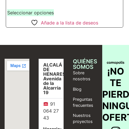
Seleccionar opciones
Añade a la lista de deseos
QUIÉNES
ALCALÁ
SOMOS
¡NO
DE
Sobre
HENARES,
Avenida
nosotros
TE
de la
Alcarria
Blog
PIER
19
Preguntas
NING
91
frecuentes
064 27
OFER
Nuestros
43
proyectos
Horario: