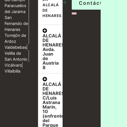
→
Contáctanos
ALCALÁ
Paracuellos
DE
del Jarama
HENARES
San
Fernando de
Henares
ALCALÁ
Torrejón de
DE
Ardoz
HENARES,
Valdebebas
Avda.
Velilla de
Juan
de
San Antonio
Austria
Vicálvaro
8
Villalbilla
ALCALÁ
DE
HENARES,
C/Luis
Astrana
Marín,
10
(enfrente
del
Parque