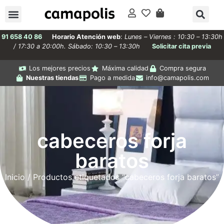
91 658 40 86
Horario Atención web
:
Lunes – Viernes : 10:30 – 13:30h
/ 17:30 a 20:00h. Sábado: 10:30 – 13:30h
Solicitar cita previa
Los mejores precios
Máxima calidad
Compra segura
Nuestras tiendas
Pago a medida
info@camapolis.com
cabeceros forja
baratos
Inicio
/ Productos etiquetados “cabeceros forja baratos”