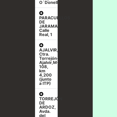
O`Donell)
PARACUELLOS
DE
JARAMA,
Calle
Real, 1
AJALVIR,
Ctra.
Torrejón-
Ajalvir,M-
108,
km
4,200
(junto
a ITP)
TORREJÓN
DE
ARDOZ,
Avda.
del