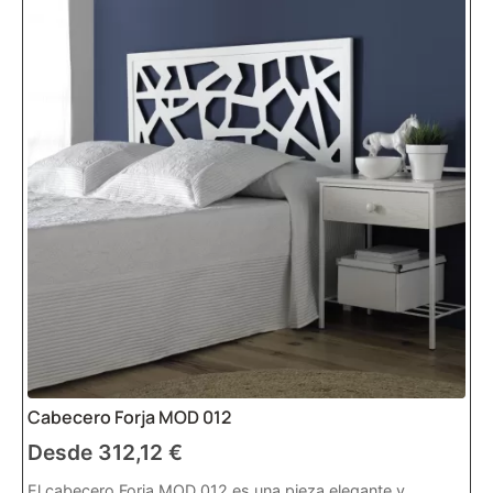
Cabecero Forja MOD 012
Desde
312,12
€
El cabecero Forja MOD 012 es una pieza elegante y