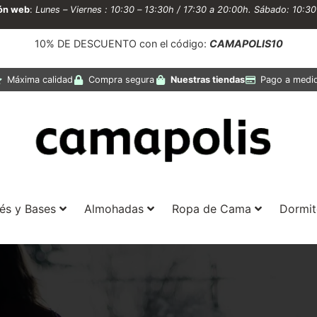
ión web
:
Lunes – Viernes : 10:30 – 13:30h / 17:30 a 20:00h. Sábado: 10:3
10% DE DESCUENTO con el código:
CAMAPOLIS10
Máxima calidad
Compra segura
Nuestras tiendas
Pago a medi
és y Bases
Almohadas
Ropa de Cama
Dormit