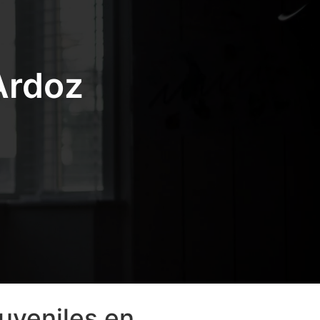
 Ardoz
uveniles en