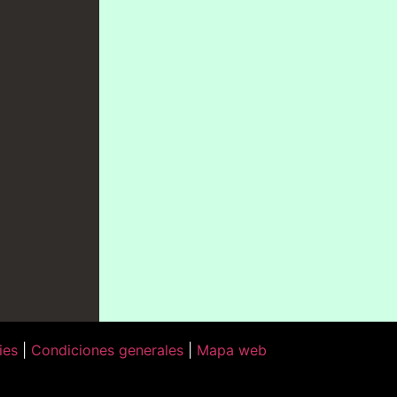
ies
|
Condiciones generales
|
Mapa web