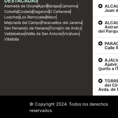
DESTACADAS
ALCAL
Alameda de Osuna
Ajavil
Barajas
Camarma
Juan d
Cobeña
Coslada
Daganzo
El Cañaveral
Loeches
Los Berrocales
Meco
ALCAL
Mejorada del Campo
Paracuellos del Jarama
Astran
San Fernando de Henares
Torrejón de Ardoz
del Parqu
Valdebebas
Velilla de San Antonio
Vicálvaro
Villalbilla
PARAC
Calle R
AJALVI
Ajalvi
(junto a I
TORRE
del Cí
Avda. de 
© Copyright 2024. Todos los derechos
reservados.