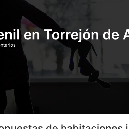
enil en Torrejón de
ntarios
puestas de habitaciones j