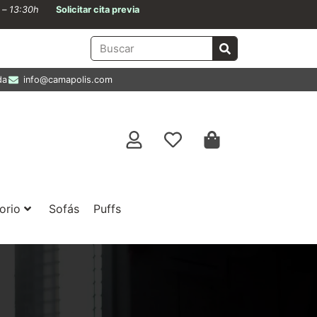
0 – 13:30h
Solicitar cita previa
da
info@camapolis.com
orio
Sofás
Puffs