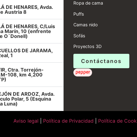
Ropa de cama
Á DE HENARES, Avda.
e Austria 8
Puffs
Camas nido
Á DE HENARES, C/Luis
a Marín, 10 (enfrente
Sofás
e O`Donell)
Proyectos 3D
UELLOS DE JARAMA,
eal, 1
Contáctanos
R, Ctra. Torrejón-
r,M-108, km 4,200
TP)
JÓN DE ARDOZ, Avda.
rculo Polar, 5 (Esquina
la Luna)
Aviso legal
|
Política de Privacidad
|
Política de Cook