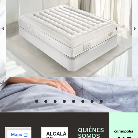
Colchón S-Grafeno Hannes
Desde
769,00
€
Seleccionar
opciones
QUIÉNES
ALCALÁ
SOMOS