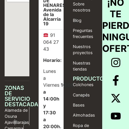
¡NO
DE
Sobre
HENARES,
Avenida
nosotros
TE
de la
Alcarria
Blog
PIER
19
Preguntas
NING
91
frecuentes
064 27
OFER
Nuestros
43
proyectos
Horario:
Nuestras
tiendas
Lunes
a
PRODUCTOS
Viernes
10:00
Colchones
ZONAS
a
DE
Canapés
SERVICIO
14:00h
DESTACADAS
Bases
y
Alameda de
17:30
Almohadas
Osuna
a
Ajavil
Barajas
Ropa de
20:00h.
Camarma