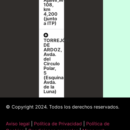
108,
km
4,200
(junto
a ITP)
TORREJÓN
DE
ARDOZ,
Avda.
del
Círculo
Polar,
5
(Esquina
Avda.
de la
Luna)
© Copyright 2024. Todos los derechos reservados.
Aviso legal
|
Política de Privacidad
|
Política de