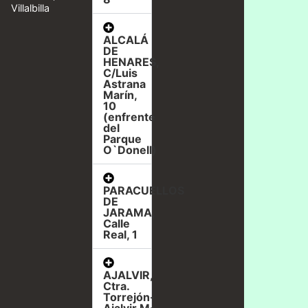
Villalbilla
ALCALÁ
DE
HENARES,
C/Luis
Astrana
Marín,
10
(enfrente
del
Parque
O`Donell)
PARACUELLOS
DE
JARAMA,
Calle
Real, 1
AJALVIR,
Ctra.
Torrejón-
Ajalvir,M-