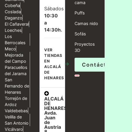
cama
Cobeña
Sábados
Coslada
Puffs
10:30
Daganzo
a
Camas nido
El Cañaveral
14:30h.
Loeches
Sofás
Los
Berrocales
Proyectos
Meco
VER
3D
Mejorada
TIENDAS
del Campo
EN
→
Contáctanos
ALCALÁ
Paracuellos
DE
del Jarama
HENARES
San
Fernando de
Henares
ALCALÁ
Torrejón de
DE
Ardoz
HENARES,
Valdebebas
Avda.
Velilla de
Juan
de
San Antonio
Austria
Vicálvaro
8