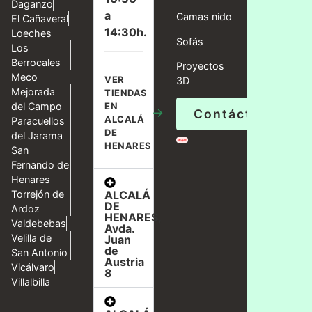
Daganzo
a
Camas nido
El Cañaveral
14:30h.
Loeches
Sofás
Los
Berrocales
Proyectos
Meco
VER
3D
Mejorada
TIENDAS
del Campo
EN
→
Contáctanos
ALCALÁ
Paracuellos
DE
del Jarama
HENARES
San
Fernando de
Henares
ALCALÁ
Torrejón de
DE
Ardoz
HENARES,
Valdebebas
Avda.
Velilla de
Juan
de
San Antonio
Austria
Vicálvaro
8
Villalbilla