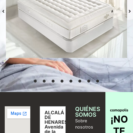
Colchón S-Grafeno Hannes
Desde
769,00
€
Seleccionar
opciones
QUIÉNES
ALCALÁ
SOMOS
¡NO
DE
Sobre
HENARES,
Avenida
nosotros
TE
de la