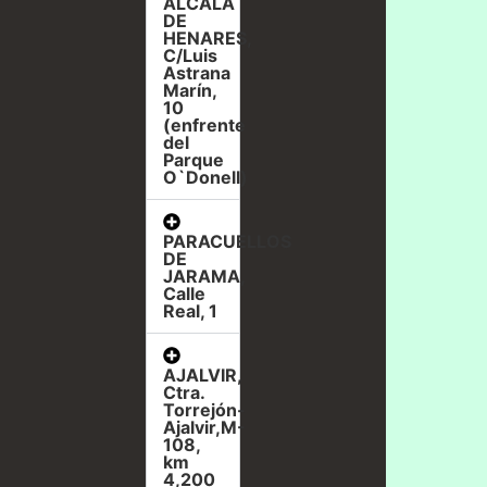
ALCALÁ
DE
HENARES,
C/Luis
Astrana
Marín,
10
(enfrente
del
Parque
O`Donell)
PARACUELLOS
DE
JARAMA,
Calle
Real, 1
AJALVIR,
Ctra.
Torrejón-
Ajalvir,M-
108,
km
4,200