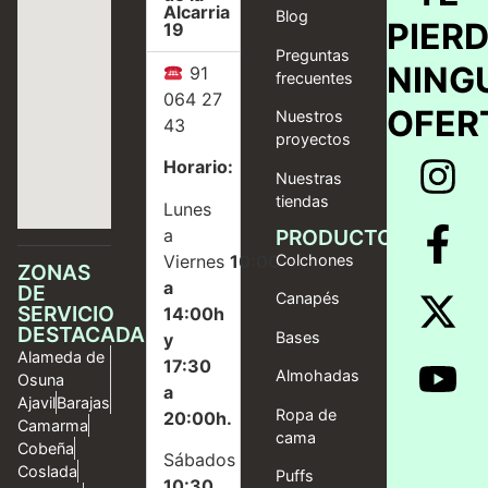
Alcarria
Blog
PIER
19
Preguntas
NING
91
frecuentes
064 27
OFER
Nuestros
43
proyectos
Horario:
Nuestras
tiendas
Lunes
a
PRODUCTOS
Viernes
10:00
Colchones
ZONAS
a
DE
Canapés
SERVICIO
14:00h
DESTACADAS
Bases
y
Alameda de
17:30
Almohadas
Osuna
a
Ajavil
Barajas
Ropa de
20:00h.
Camarma
cama
Cobeña
Sábados
Coslada
Puffs
10:30