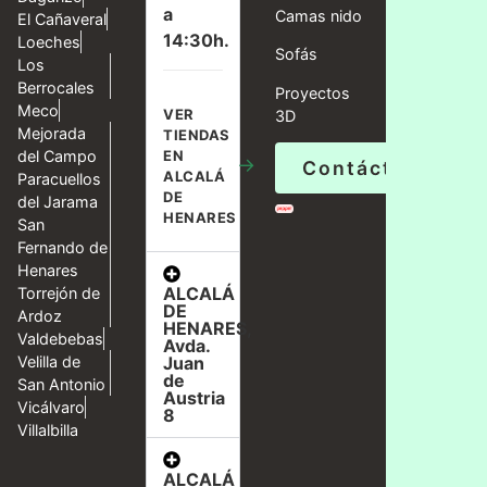
a
Camas nido
El Cañaveral
14:30h.
Loeches
Sofás
Los
Berrocales
Proyectos
Meco
VER
3D
Mejorada
TIENDAS
del Campo
EN
→
Contáctanos
ALCALÁ
Paracuellos
DE
del Jarama
HENARES
San
Fernando de
Henares
ALCALÁ
Torrejón de
DE
Ardoz
HENARES,
Valdebebas
Avda.
Velilla de
Juan
de
San Antonio
Austria
Vicálvaro
8
Villalbilla
ALCALÁ