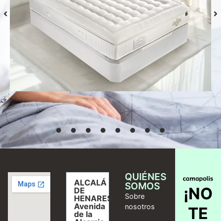
Colchón S-Grafeno Hannes
Desde
769,00
€
Seleccionar
opciones
QUIÉNES
ALCALÁ
SOMOS
¡NO
DE
Sobre
HENARES,
Avenida
nosotros
TE
de la