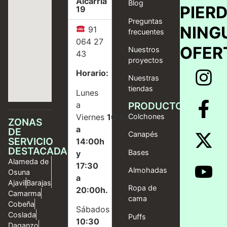
Alcarria
Blog
PIER
19
Preguntas
NING
91
frecuentes
064 27
OFER
Nuestros
43
proyectos
Horario:
Nuestras
tiendas
Lunes
a
PRODUCTOS
Viernes
10:00
Colchones
ZONAS
a
DE
Canapés
SERVICIO
14:00h
DESTACADAS
Bases
y
Alameda de
17:30
Almohadas
Osuna
a
Ajavil
Barajas
Ropa de
20:00h.
Camarma
cama
Cobeña
Sábados
Coslada
Puffs
10:30
Daganzo