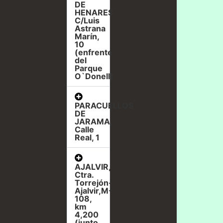
DE
HENARES,
C/Luis
Astrana
Marín,
10
(enfrente
del
Parque
O`Donell)
PARACUELLOS
DE
JARAMA,
Calle
Real, 1
AJALVIR,
Ctra.
Torrejón-
Ajalvir,M-
108,
km
4,200
(junto