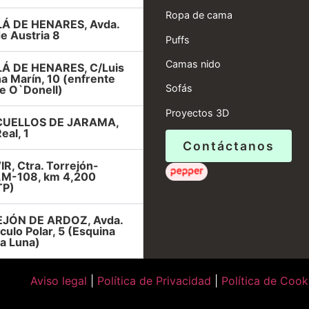
Ropa de cama
Á DE HENARES, Avda.
e Austria 8
Puffs
Camas nido
Á DE HENARES, C/Luis
a Marín, 10 (enfrente
Sofás
e O`Donell)
Proyectos 3D
UELLOS DE JARAMA,
eal, 1
Contáctanos
R, Ctra. Torrejón-
r,M-108, km 4,200
TP)
JÓN DE ARDOZ, Avda.
rculo Polar, 5 (Esquina
la Luna)
Aviso legal
|
Política de Privacidad
|
Política de Cook