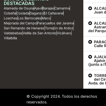
DESTACADAS
ALCAL
Alameda de Osuna
Ajavil
Barajas
Camarma
Juan d
Cobeña
Coslada
Daganzo
El Cañaveral
Loeches
Los Berrocales
Meco
ALCAL
Mejorada del Campo
Paracuellos del Jarama
Astran
San Fernando de Henares
Torrejón de Ardoz
del Parqu
Valdebebas
Velilla de San Antonio
Vicálvaro
Villalbilla
PARAC
Calle R
AJALVI
Ajalvi
(junto a I
TORRE
del Cí
Avda. de 
© Copyright 2024. Todos los derechos
reservados.