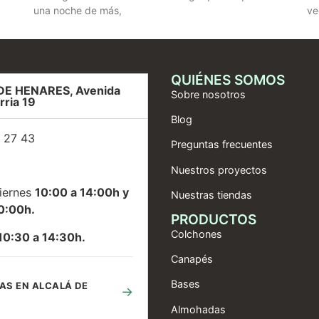
una noche de más,
ve
QUIÉNES SOMOS
DE HENARES, Avenida
Sobre nosotros
rria 19
Blog
 27 43
Preguntas frecuentes
Nuestros proyectos
iernes
10:00 a 14:00h y
Nuestras tiendas
0:00h.
PRODUCTOS
Colchones
10:30 a 14:30h.
Canapés
Bases
AS EN ALCALÁ DE
→
Almohadas