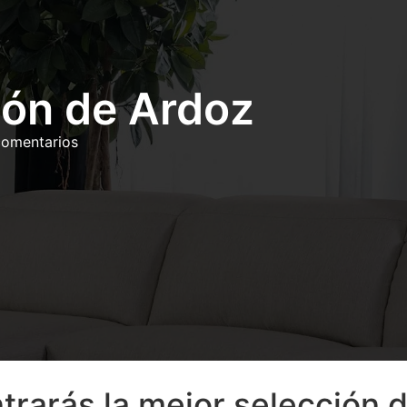
jón de Ardoz
comentarios
rarás la mejor selección d