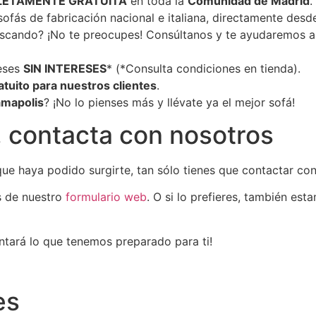
ETAMENTE GRATUITA
en toda la
Comunidad de Madrid
.
ofás de fabricación nacional e italiana, directamente desde
uscando? ¡No te preocupes! Consúltanos y te ayudaremos 
eses
SIN INTERESES
* (*Consulta condiciones en tienda).
atuito para nuestros clientes
.
mapolis
? ¡No lo pienses más y llévate ya el mejor sofá!
, contacta con nosotros
e haya podido surgirte, tan sólo tienes que contactar con
s de nuestro
formulario web
. O si lo prefieres, también est
ntará lo que tenemos preparado para ti!
es