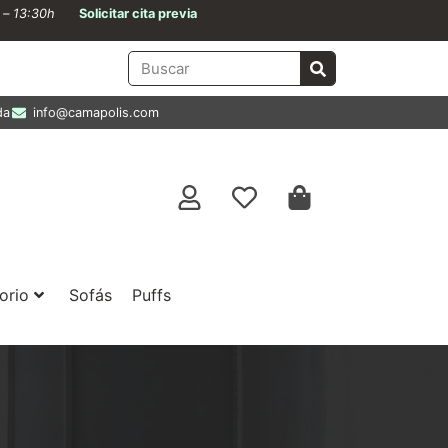
0 – 13:30h
Solicitar cita previa
da
info@camapolis.com
orio
Sofás
Puffs