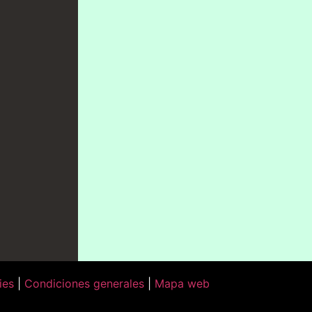
ies
|
Condiciones generales
|
Mapa web