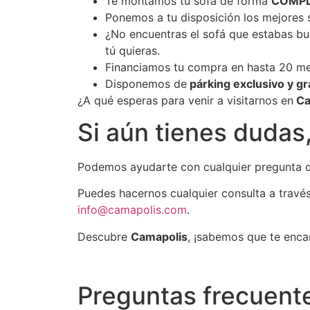
Te montamos tu sofá de forma
COMPL
Ponemos a tu disposición los mejores s
¿No encuentras el sofá que estabas b
tú quieras.
Financiamos tu compra en hasta 20 m
Disponemos de
párking exclusivo y gr
¿A qué esperas para venir a visitarnos en
Ca
Si aún tienes dudas
Podemos ayudarte con cualquier pregunta qu
Puedes hacernos cualquier consulta a travé
info@camapolis.com
.
Descubre
Camapolis
, ¡sabemos que te enca
Preguntas frecuent