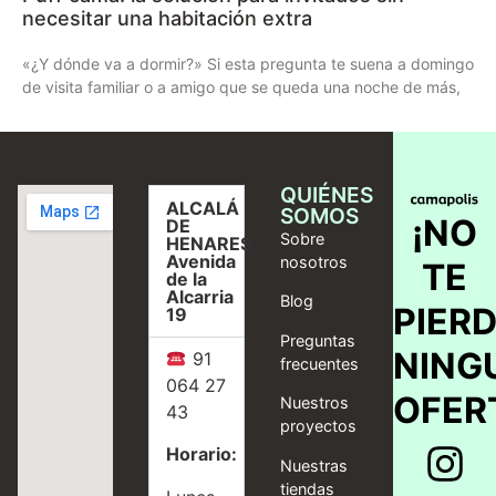
necesitar una habitación extra
«¿Y dónde va a dormir?» Si esta pregunta te suena a domingo
de visita familiar o a amigo que se queda una noche de más,
QUIÉNES
ALCALÁ
SOMOS
¡NO
DE
Sobre
HENARES,
Avenida
nosotros
TE
de la
Alcarria
Blog
PIER
19
Preguntas
NING
91
frecuentes
064 27
OFER
Nuestros
43
proyectos
Horario:
Nuestras
tiendas