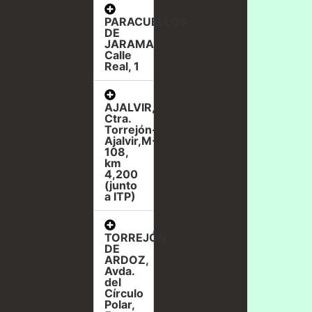
PARACUELLOS
DE
JARAMA,
Calle
Real, 1
AJALVIR,
Ctra.
Torrejón-
Ajalvir,M-
108,
km
4,200
(junto
a ITP)
TORREJÓN
DE
ARDOZ,
Avda.
del
Círculo
Polar,