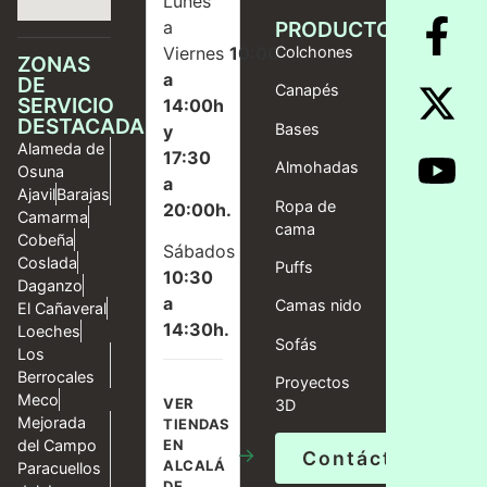
Lunes
a
PRODUCTOS
Viernes
10:00
Colchones
ZONAS
a
DE
Canapés
SERVICIO
14:00h
DESTACADAS
Bases
y
Alameda de
17:30
Almohadas
Osuna
a
Ajavil
Barajas
Ropa de
20:00h.
Camarma
cama
Cobeña
Sábados
Coslada
Puffs
10:30
Daganzo
a
Camas nido
El Cañaveral
14:30h.
Loeches
Sofás
Los
Berrocales
Proyectos
Meco
VER
3D
Mejorada
TIENDAS
del Campo
EN
→
Contáctanos
ALCALÁ
Paracuellos
DE