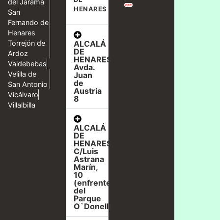
del Jarama
HENARES
San
Fernando de
Henares
ALCALÁ
Torrejón de
DE
Ardoz
HENARES,
Valdebebas
Avda.
Velilla de
Juan
de
San Antonio
Austria
Vicálvaro
8
Villalbilla
ALCALÁ
DE
HENARES,
C/Luis
Astrana
Marín,
10
(enfrente
del
Parque
O`Donell)