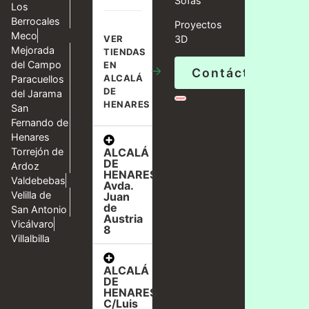
Sofás
Los
Berrocales
Proyectos
Meco
VER
3D
Mejorada
TIENDAS
del Campo
EN
→
Contáctanos
ALCALÁ
Paracuellos
DE
del Jarama
HENARES
San
Fernando de
Henares
ALCALÁ
Torrejón de
DE
Ardoz
HENARES,
Valdebebas
Avda.
Velilla de
Juan
de
San Antonio
Austria
Vicálvaro
8
Villalbilla
ALCALÁ
DE
HENARES,
C/Luis