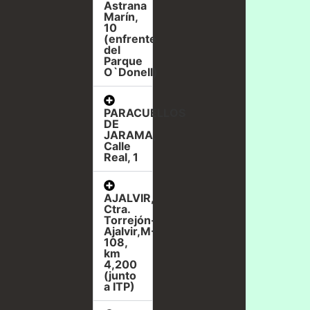
Astrana
Marín,
10
(enfrente
del
Parque
O`Donell)
PARACUELLOS
DE
JARAMA,
Calle
Real, 1
AJALVIR,
Ctra.
Torrejón-
Ajalvir,M-
108,
km
4,200
(junto
a ITP)