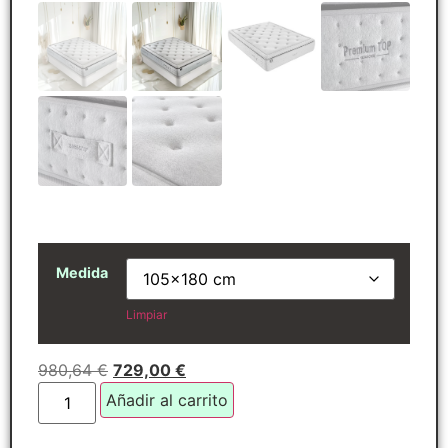
Medida
Limpiar
980,64
€
729,00
€
Añadir al carrito