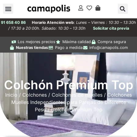
91 658 40 86
Horario Atención web
:
Lunes – Viernes : 10:30 – 13:30h
/ 17:30 a 20:00h. Sábado: 10:30 – 13:30h
Solicitar cita previa
Los mejores precios
Máxima calidad
Compra segura
Nuestras tiendas
Pago a medida
info@camapolis.com
Colchón Premium Top
Inicio
/
Colchones
/
Colchones de muelles
/
Colchones
Muelles Independientes para Parejas de Diferente
Peso
/ Colchón Premium Top