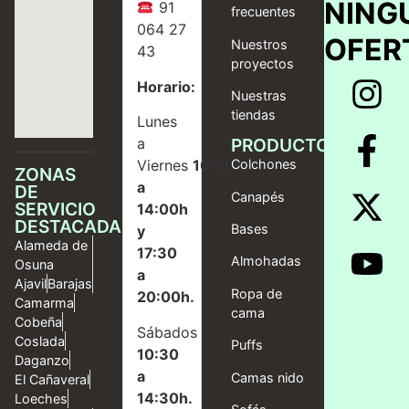
NING
91
frecuentes
064 27
OFER
Nuestros
43
proyectos
Horario:
Nuestras
tiendas
Lunes
a
PRODUCTOS
Viernes
10:00
Colchones
ZONAS
a
DE
Canapés
SERVICIO
14:00h
DESTACADAS
Bases
y
Alameda de
17:30
Almohadas
Osuna
a
Ajavil
Barajas
Ropa de
20:00h.
Camarma
cama
Cobeña
Sábados
Coslada
Puffs
10:30
Daganzo
a
Camas nido
El Cañaveral
14:30h.
Loeches