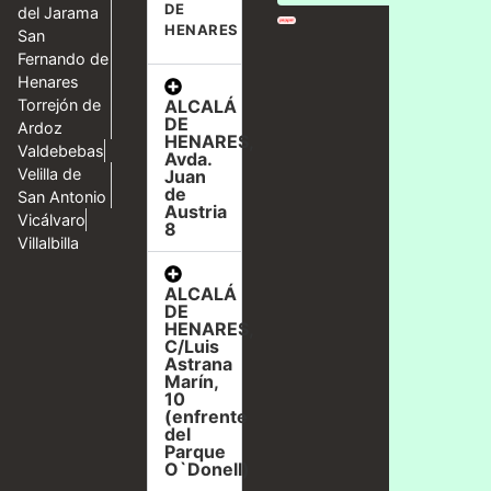
DE
del Jarama
HENARES
San
Fernando de
Henares
ALCALÁ
Torrejón de
DE
Ardoz
HENARES,
Valdebebas
Avda.
Velilla de
Juan
de
San Antonio
Austria
Vicálvaro
8
Villalbilla
ALCALÁ
DE
HENARES,
C/Luis
Astrana
Marín,
10
(enfrente
del
Parque
O`Donell)