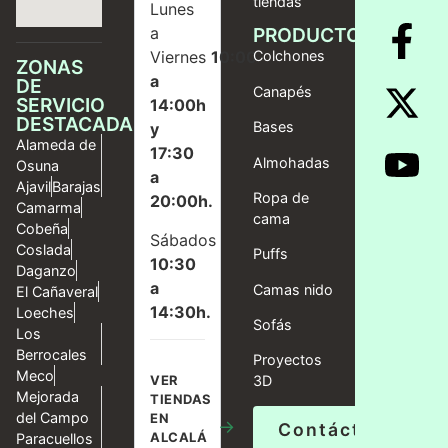
tiendas
Lunes
a
PRODUCTOS
Viernes
10:00
Colchones
ZONAS
a
DE
Canapés
SERVICIO
14:00h
DESTACADAS
Bases
y
Alameda de
17:30
Almohadas
Osuna
a
Ajavil
Barajas
Ropa de
20:00h.
Camarma
cama
Cobeña
Sábados
Coslada
Puffs
10:30
Daganzo
a
Camas nido
El Cañaveral
14:30h.
Loeches
Sofás
Los
Berrocales
Proyectos
Meco
VER
3D
Mejorada
TIENDAS
del Campo
EN
→
Contáctanos
ALCALÁ
Paracuellos