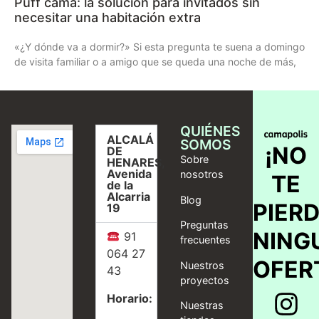
Puff cama: la solución para invitados sin
necesitar una habitación extra
«¿Y dónde va a dormir?» Si esta pregunta te suena a domingo
de visita familiar o a amigo que se queda una noche de más,
QUIÉNES
ALCALÁ
SOMOS
¡NO
DE
Sobre
HENARES,
Avenida
nosotros
TE
de la
Alcarria
Blog
PIER
19
Preguntas
NING
91
frecuentes
064 27
OFER
Nuestros
43
proyectos
Horario:
Nuestras