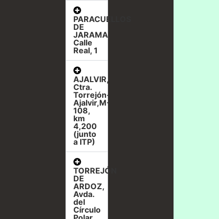
PARACUELLOS
DE
JARAMA,
Calle
Real, 1
AJALVIR,
Ctra.
Torrejón-
Ajalvir,M-
108,
km
4,200
(junto
a ITP)
TORREJÓN
DE
ARDOZ,
Avda.
del
Círculo
Polar,