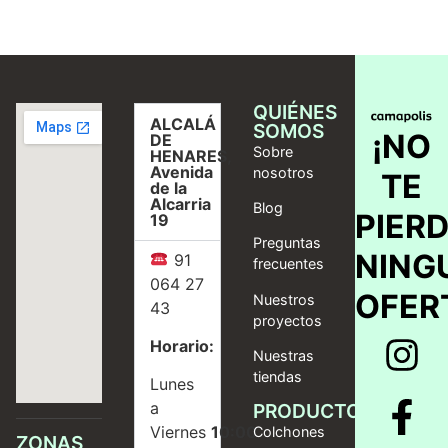
QUIÉNES
ALCALÁ
SOMOS
¡NO
DE
Sobre
HENARES,
Avenida
nosotros
TE
de la
Alcarria
Blog
PIER
19
Preguntas
NING
91
frecuentes
064 27
OFER
Nuestros
43
proyectos
Horario:
Nuestras
tiendas
Lunes
a
PRODUCTOS
Viernes
10:00
Colchones
ZONAS