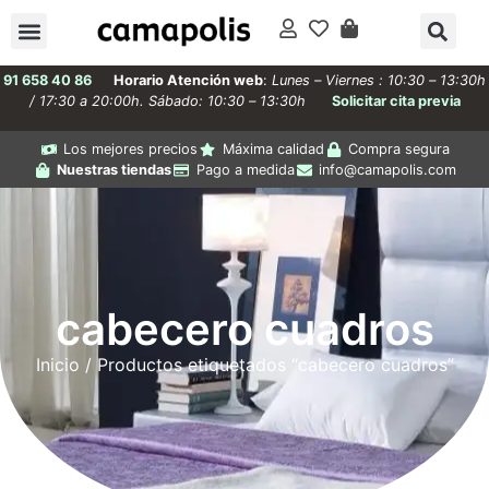
91 658 40 86
Horario Atención web
:
Lunes – Viernes : 10:30 – 13:30h
/ 17:30 a 20:00h. Sábado: 10:30 – 13:30h
Solicitar cita previa
Los mejores precios
Máxima calidad
Compra segura
Nuestras tiendas
Pago a medida
info@camapolis.com
cabecero cuadros
Inicio
/ Productos etiquetados “cabecero cuadros”