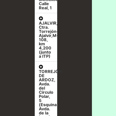
Calle
Real, 1
AJALVIR,
Ctra.
Torrejón-
Ajalvir,M-
108,
km
4,200
(junto
a ITP)
TORREJÓN
DE
ARDOZ,
Avda.
del
Círculo
Polar,
5
(Esquina
Avda.
de la