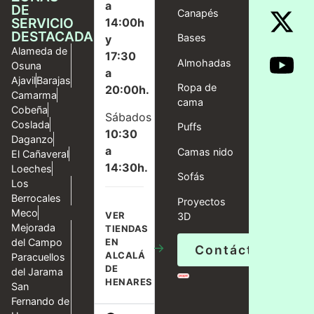
a
DE
Canapés
SERVICIO
14:00h
DESTACADAS
Bases
y
Alameda de
17:30
Almohadas
Osuna
a
Ajavil
Barajas
Ropa de
20:00h.
Camarma
cama
Cobeña
Sábados
Coslada
Puffs
10:30
Daganzo
a
Camas nido
El Cañaveral
14:30h.
Loeches
Sofás
Los
Berrocales
Proyectos
Meco
VER
3D
Mejorada
TIENDAS
del Campo
EN
→
Contáctanos
ALCALÁ
Paracuellos
DE
del Jarama
HENARES
San
Fernando de