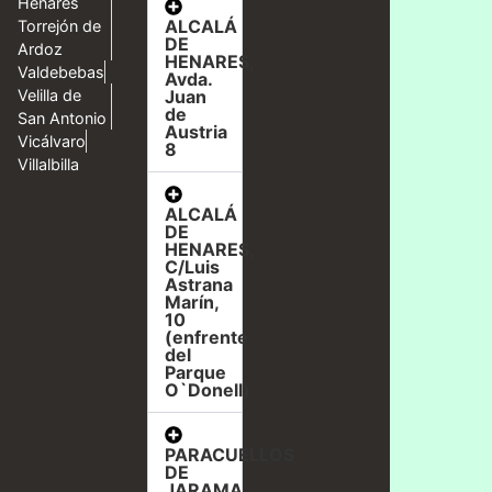
Henares
ALCALÁ
Torrejón de
DE
Ardoz
HENARES,
Valdebebas
Avda.
Velilla de
Juan
de
San Antonio
Austria
Vicálvaro
8
Villalbilla
ALCALÁ
DE
HENARES,
C/Luis
Astrana
Marín,
10
(enfrente
del
Parque
O`Donell)
PARACUELLOS
DE
JARAMA,