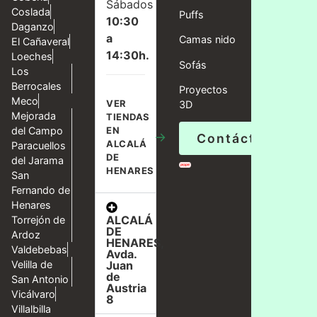
Sábados
Coslada
Puffs
10:30
Daganzo
a
Camas nido
El Cañaveral
14:30h.
Loeches
Sofás
Los
Berrocales
Proyectos
Meco
VER
3D
Mejorada
TIENDAS
del Campo
EN
→
Contáctanos
ALCALÁ
Paracuellos
DE
del Jarama
HENARES
San
Fernando de
Henares
ALCALÁ
Torrejón de
DE
Ardoz
HENARES,
Valdebebas
Avda.
Velilla de
Juan
de
San Antonio
Austria
Vicálvaro
8
Villalbilla