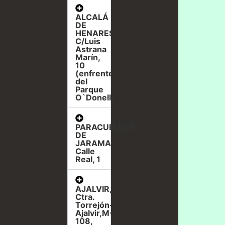
ALCALÁ
DE
HENARES,
C/Luis
Astrana
Marín,
10
(enfrente
del
Parque
O`Donell)
PARACUELLOS
DE
JARAMA,
Calle
Real, 1
AJALVIR,
Ctra.
Torrejón-
Ajalvir,M-
108,