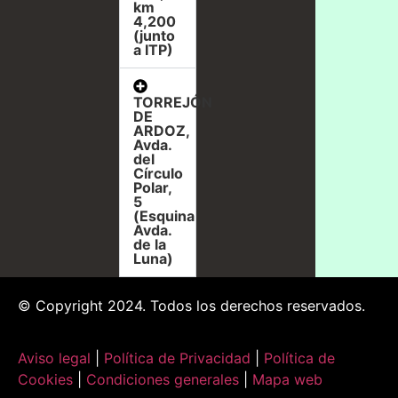
km
4,200
(junto
a ITP)
TORREJÓN
DE
ARDOZ,
Avda.
del
Círculo
Polar,
5
(Esquina
Avda.
de la
Luna)
© Copyright 2024. Todos los derechos reservados.
Aviso legal
|
Política de Privacidad
|
Política de
Cookies
|
Condiciones generales
|
Mapa web