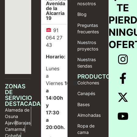
Avenida
nosotros
TE
de la
Alcarria
Blog
PIER
19
Preguntas
NING
91
frecuentes
064 27
OFER
Nuestros
43
proyectos
Horario:
Nuestras
tiendas
Lunes
a
PRODUCTOS
Viernes
10:00
Colchones
ZONAS
a
DE
Canapés
SERVICIO
14:00h
DESTACADAS
Bases
y
Alameda de
17:30
Almohadas
Osuna
a
Ajavil
Barajas
Ropa de
20:00h.
Camarma
cama
Cobeña