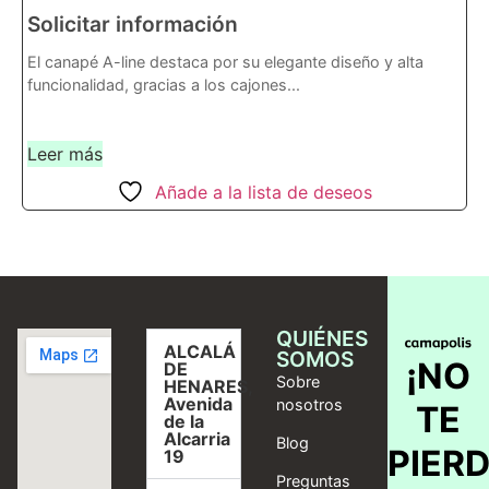
Solicitar información
El canapé A-line destaca por su elegante diseño y alta
funcionalidad, gracias a los cajones...
Leer más
Añade a la lista de deseos
QUIÉNES
ALCALÁ
SOMOS
¡NO
DE
Sobre
HENARES,
Avenida
nosotros
TE
de la
Alcarria
Blog
PIER
19
Preguntas