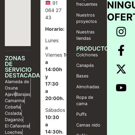
NING
91
frecuentes
064 27
OFER
Nuestros
43
proyectos
Horario:
Nuestras
tiendas
Lunes
a
PRODUCTOS
Viernes
10:00
Colchones
ZONAS
a
DE
Canapés
SERVICIO
14:00h
DESTACADAS
Bases
y
Alameda de
17:30
Almohadas
Osuna
a
Ajavil
Barajas
Ropa de
20:00h.
Camarma
cama
Cobeña
Sábados
Coslada
Puffs
10:30
Daganzo
a
Camas nido
El Cañaveral
14:30h.
Loeches