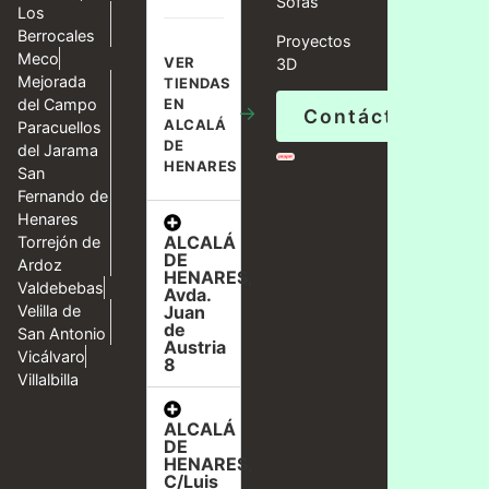
Sofás
Los
Berrocales
Proyectos
Meco
VER
3D
Mejorada
TIENDAS
del Campo
EN
→
Contáctanos
ALCALÁ
Paracuellos
DE
del Jarama
HENARES
San
Fernando de
Henares
ALCALÁ
Torrejón de
DE
Ardoz
HENARES,
Valdebebas
Avda.
Velilla de
Juan
de
San Antonio
Austria
Vicálvaro
8
Villalbilla
ALCALÁ
DE
HENARES,
C/Luis