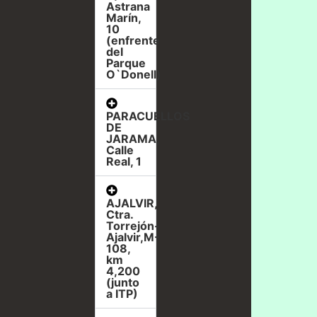
Astrana
Marín,
10
(enfrente
del
Parque
O`Donell)
PARACUELLOS
DE
JARAMA,
Calle
Real, 1
AJALVIR,
Ctra.
Torrejón-
Ajalvir,M-
108,
km
4,200
(junto
a ITP)