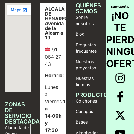
QUIÉNES
ALCALÁ
SOMOS
¡NO
DE
Sobre
HENARES,
Avenida
nosotros
TE
de la
Alcarria
Blog
PIER
19
Preguntas
NING
91
frecuentes
064 27
OFER
Nuestros
43
proyectos
Horario:
Nuestras
tiendas
Lunes
a
PRODUCTOS
Viernes
10:00
Colchones
ZONAS
a
DE
Canapés
SERVICIO
14:00h
DESTACADAS
Bases
y
Alameda de
17:30
Almohadas
Osuna