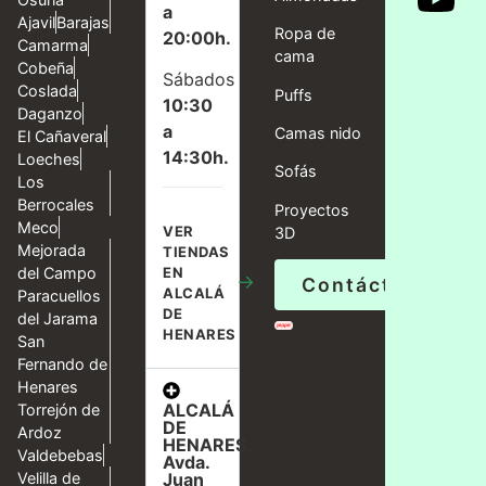
a
Ajavil
Barajas
Ropa de
20:00h.
Camarma
cama
Cobeña
Sábados
Coslada
Puffs
10:30
Daganzo
a
Camas nido
El Cañaveral
14:30h.
Loeches
Sofás
Los
Berrocales
Proyectos
Meco
VER
3D
Mejorada
TIENDAS
del Campo
EN
→
Contáctanos
ALCALÁ
Paracuellos
DE
del Jarama
HENARES
San
Fernando de
Henares
ALCALÁ
Torrejón de
DE
Ardoz
HENARES,
Valdebebas
Avda.
Velilla de
Juan