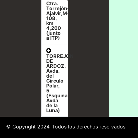
Ctra.
Torrejón-
Ajalvir,M-
108,
km
4,200
(junto
a ITP)
TORREJÓN
DE
ARDOZ,
Avda.
del
Círculo
Polar,
5
(Esquina
Avda.
de la
Luna)
© Copyright 2024. Todos los derechos reservados.