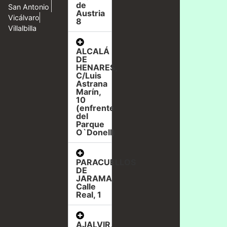
de
San Antonio
Austria
Vicálvaro
8
Villalbilla
ALCALÁ
DE
HENARES,
C/Luis
Astrana
Marín,
10
(enfrente
del
Parque
O`Donell)
PARACUELLOS
DE
JARAMA,
Calle
Real, 1
AJALVIR,