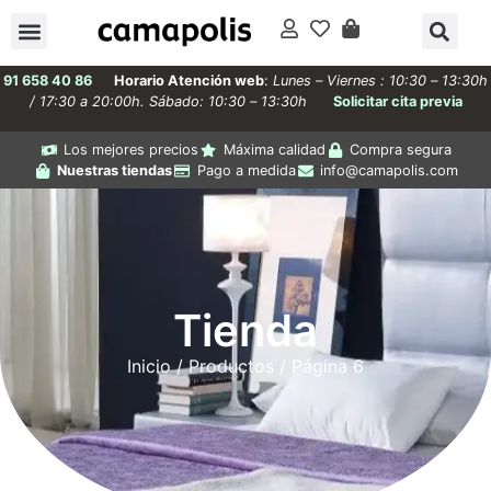
91 658 40 86
Horario Atención web
:
Lunes – Viernes : 10:30 – 13:30h
/ 17:30 a 20:00h. Sábado: 10:30 – 13:30h
Solicitar cita previa
Los mejores precios
Máxima calidad
Compra segura
Nuestras tiendas
Pago a medida
info@camapolis.com
Tienda
Inicio
/
Productos
/ Página 6