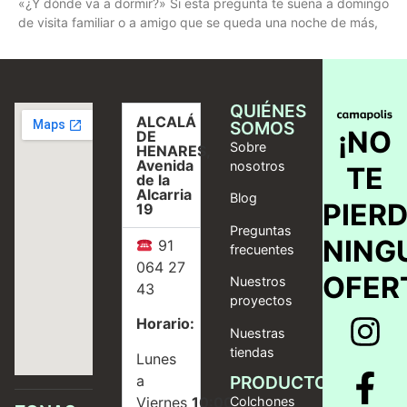
«¿Y dónde va a dormir?» Si esta pregunta te suena a domingo
de visita familiar o a amigo que se queda una noche de más,
QUIÉNES
ALCALÁ
SOMOS
¡NO
DE
Sobre
HENARES,
Avenida
nosotros
TE
de la
Alcarria
Blog
PIER
19
Preguntas
NING
91
frecuentes
064 27
OFER
Nuestros
43
proyectos
Horario:
Nuestras
tiendas
Lunes
a
PRODUCTOS
Viernes
10:00
Colchones