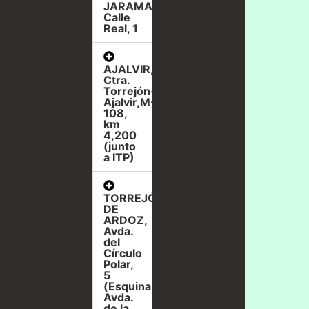
JARAMA,
Calle
Real, 1
AJALVIR,
Ctra.
Torrejón-
Ajalvir,M-
108,
km
4,200
(junto
a ITP)
TORREJÓN
DE
ARDOZ,
Avda.
del
Círculo
Polar,
5
(Esquina
Avda.
de la