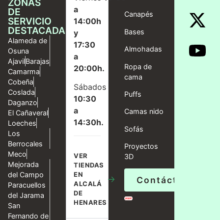
ZONAS
a
DE
Canapés
SERVICIO
14:00h
DESTACADAS
Bases
y
Alameda de
17:30
Almohadas
Osuna
a
Ajavil
Barajas
Ropa de
20:00h.
Camarma
cama
Cobeña
Sábados
Coslada
Puffs
10:30
Daganzo
a
Camas nido
El Cañaveral
14:30h.
Loeches
Sofás
Los
Berrocales
Proyectos
Meco
VER
3D
Mejorada
TIENDAS
del Campo
EN
→
Contáctanos
ALCALÁ
Paracuellos
DE
del Jarama
HENARES
San
Fernando de