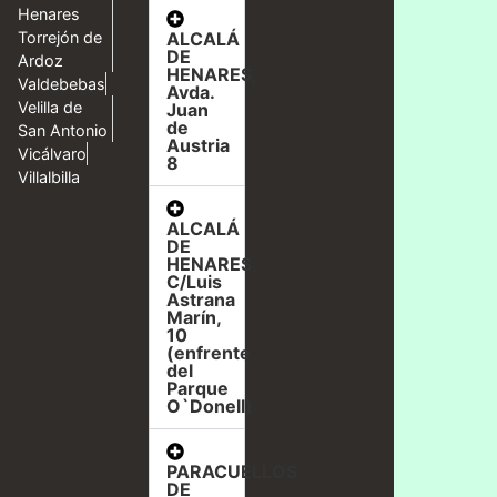
Henares
ALCALÁ
Torrejón de
DE
Ardoz
HENARES,
Valdebebas
Avda.
Velilla de
Juan
de
San Antonio
Austria
Vicálvaro
8
Villalbilla
ALCALÁ
DE
HENARES,
C/Luis
Astrana
Marín,
10
(enfrente
del
Parque
O`Donell)
PARACUELLOS
DE